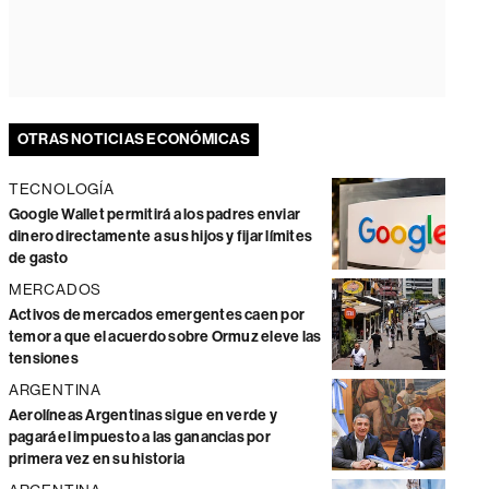
OTRAS NOTICIAS ECONÓMICAS
TECNOLOGÍA
Google Wallet permitirá a los padres enviar
dinero directamente a sus hijos y fijar límites
de gasto
MERCADOS
Activos de mercados emergentes caen por
temor a que el acuerdo sobre Ormuz eleve las
tensiones
ARGENTINA
Aerolíneas Argentinas sigue en verde y
pagará el impuesto a las ganancias por
primera vez en su historia