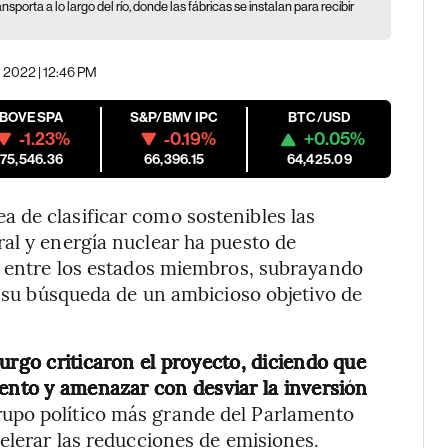
sporta a lo largo del río, donde las fábricas se instalan para recibir
, 2022 | 12:46 PM
IBOVESPA
S&P/BMV IPC
BTC/USD
-1.23%
-0.19%
+0.05%
175,546.36
66,396.15
64,425.09
 de clasificar como sostenibles las
al y energía nuclear ha puesto de
es entre los estados miembros, subrayando
n su búsqueda de un ambicioso objetivo de
urgo criticaron el proyecto, diciendo que
mento y amenazar con desviar la inversión
rupo político más grande del Parlamento
celerar las reducciones de emisiones.