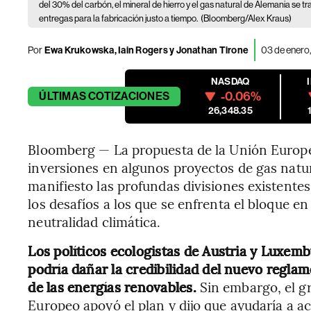
del 30% del carbón, el mineral de hierro y el gas natural de Alemania se tran
entregas para la fabricación justo a tiempo.
(Bloomberg/Alex Kraus)
Por
Ewa Krukowska, Iain Rogers y Jonathan Tirone
03 de enero
NASDAQ
-0.06%
ÚLTIMAS
COTIZACIONES
26,348.35
Bloomberg — La propuesta de la Unión Europea
inversiones en algunos proyectos de gas natur
manifiesto las profundas divisiones existent
los desafíos a los que se enfrenta el bloque e
neutralidad climática.
Los políticos ecologistas de Austria y Luxemb
podría dañar la credibilidad del nuevo regla
de las energías renovables.
Sin embargo, el g
Europeo apoyó el plan y dijo que ayudaría a a