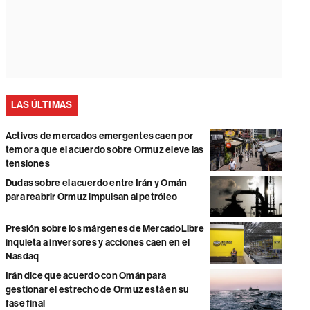
LAS ÚLTIMAS
Activos de mercados emergentes caen por
temor a que el acuerdo sobre Ormuz eleve las
tensiones
Dudas sobre el acuerdo entre Irán y Omán
para reabrir Ormuz impulsan al petróleo
Presión sobre los márgenes de MercadoLibre
inquieta a inversores y acciones caen en el
Nasdaq
Irán dice que acuerdo con Omán para
gestionar el estrecho de Ormuz está en su
fase final