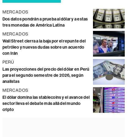
MERCADOS
Dos datos pondrán a prueba al dólar y a estas
tres monedas de América Latina
MERCADOS
Wall Street cierra a la baja por el repunte del
petróleo y nuevas dudas sobre un acuerdo
con Irán
PERÚ
Las proyecciones del precio del dólar en Perú
para el segundo semestre de 2026, según
analistas
MERCADOS
El dólar domina las stablecoins y el avance del
sector lleva el debate más allá del mundo
cripto