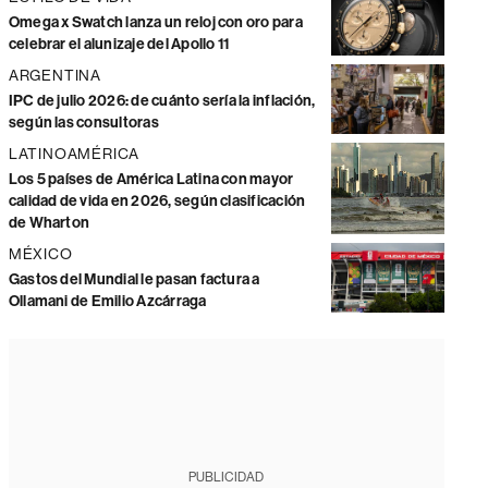
Omega x Swatch lanza un reloj con oro para
celebrar el alunizaje del Apollo 11
ARGENTINA
IPC de julio 2026: de cuánto sería la inflación,
según las consultoras
LATINOAMÉRICA
Los 5 países de América Latina con mayor
calidad de vida en 2026, según clasificación
de Wharton
MÉXICO
Gastos del Mundial le pasan factura a
Ollamani de Emilio Azcárraga
PUBLICIDAD