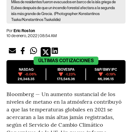
Miles de residentes fueron evacuados en barco de la isla griega de
Eubea después de que un incendio forestal afectara a la segunda
isla más grande de Grecia.
(Photographer: Konstantinos
Tsaka/Konstantinos Tsakalidis)
Por
Eric Roston
10 de enero, 2022 | 08:54 AM
ÚLTIMAS
COTIZACIONES
NASDAQ
IBOVESPA
S&P/BMV IPC
-0.06%
-1.23%
-0.19%
26,348.35
175,546.36
66,396.15
Bloomberg — Un aumento sustancial de los
niveles de metano en la atmósfera contribuyó
a que las temperaturas globales en 2021 se
acercaran a las más altas jamás registradas,
según el Servicio de Cambio Climático