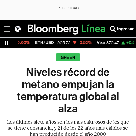
PUBLICIDAD
Ingresar
%
ETH/USD
-0.52%
Visa
+0.52%
MercadoL
1,905.72
370.47
GREEN
Niveles récord de
metano empujan la
temperatura global al
alza
Los últimos siete años son los más calurosos de los que
se tiene constancia, y 21 de los 22 años más cálidos se
han producido desde el año 2000