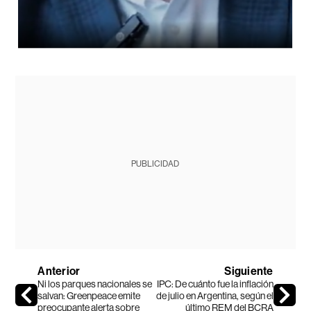
PUBLICIDAD
Anterior
Siguiente
Ni los parques nacionales se
IPC: De cuánto fue la inflación
salvan: Greenpeace emite
de julio en Argentina, según el
preocupante alerta sobre
último REM del BCRA