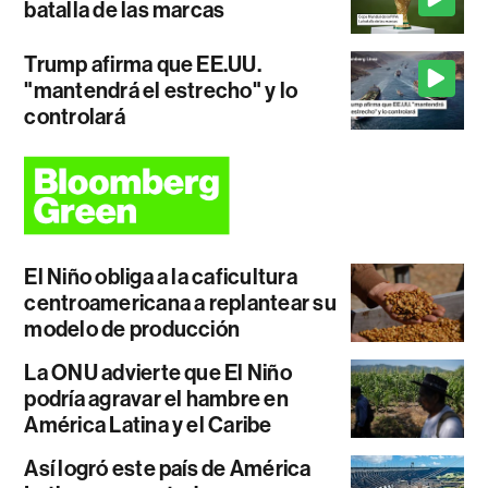
batalla de las marcas
Trump afirma que EE.UU.
"mantendrá el estrecho" y lo
controlará
El Niño obliga a la caficultura
centroamericana a replantear su
modelo de producción
La ONU advierte que El Niño
podría agravar el hambre en
América Latina y el Caribe
Así logró este país de América