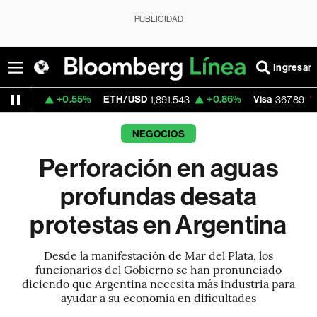
PUBLICIDAD
Ingresar
+0.55%
ETH/USD
+0.86%
Visa
-0.46%
Me
1,891.543
367.89
NEGOCIOS
Perforación en aguas
profundas desata
protestas en Argentina
Desde la manifestación de Mar del Plata, los
funcionarios del Gobierno se han pronunciado
diciendo que Argentina necesita más industria para
ayudar a su economía en dificultades