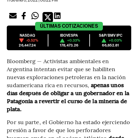
11 de enero, 2022 | 08:22 PM
ÚLTIMAS
COTIZACIONES
NASDAQ
IBOVESPA
S&P/BMV IPC
-0.52%
+0.33%
+0.03%
26,447.24
178,473.26
66,852.81
Bloomberg — Activistas ambientales en
Argentina intentan evitar que se habiliten
nuevas exploraciones petroleras en la nación
sudamericana rica en recursos,
apenas unos
días después de obligar a un gobernador en la
Patagonia a revertir el curso de la minería de
plata.
Por su parte, el Gobierno ha estado ejerciendo
presión a favor de que los perforadores
busquen crudo en el océano Atlántico
desde