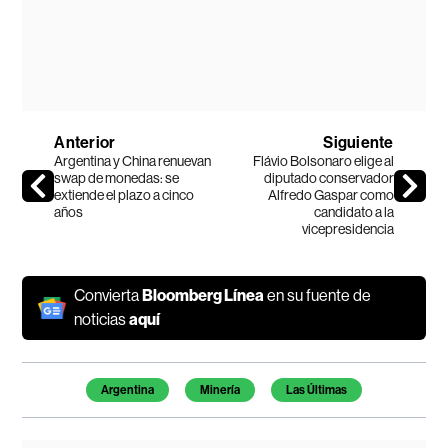
Anterior
Siguiente
Argentina y China renuevan
Flávio Bolsonaro elige al
swap de monedas: se
diputado conservador
extiende el plazo a cinco
Alfredo Gaspar como
años
candidato a la
vicepresidencia
Convierta
Bloomberg Línea
en su fuente de
noticias
aquí
Temas de este artículo
Argentina
Minería
Las Últimas