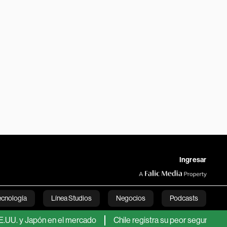
Ingresar
ecnología
Línea Studios
Negocios
Podcasts
apón en el mercado
Chile registra su peor segundo trimestre
English