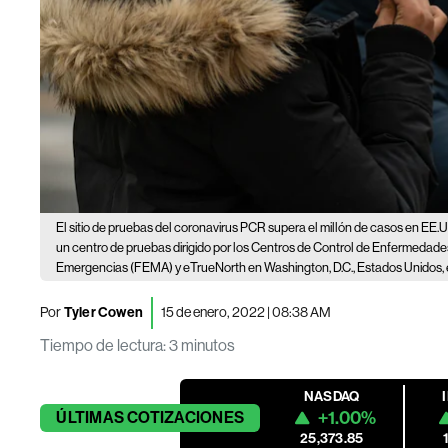
El sitio de pruebas del coronavirus PCR supera el millón de casos en EE.
un centro de pruebas dirigido por los Centros de Control de Enfermedades
Emergencias (FEMA) y eTrueNorth en Washington, D.C., Estados Unidos, e
Por
Tyler Cowen
15 de enero, 2022 | 08:38 AM
Tiempo de lectura
:
3 minutos
NASDAQ
+1.00%
ÚLTIMAS
COTIZACIONES
25,373.85