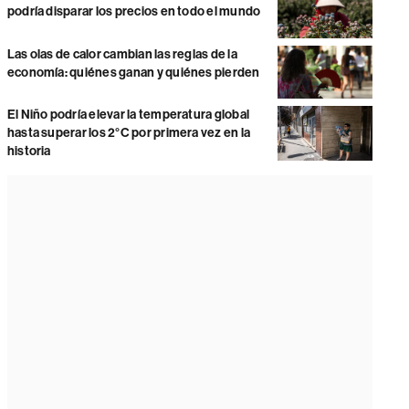
podría disparar los precios en todo el mundo
Las olas de calor cambian las reglas de la
economía: quiénes ganan y quiénes pierden
El Niño podría elevar la temperatura global
hasta superar los 2°C por primera vez en la
historia