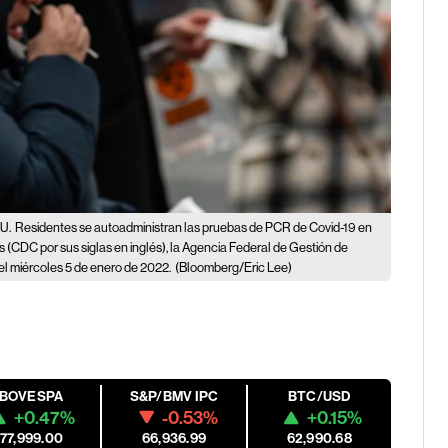
UU.
Residentes se autoadministran las pruebas de PCR de Covid-19 en
 (CDC por sus siglas en inglés), la Agencia Federal de Gestión de
l miércoles 5 de enero de 2022.
(Bloomberg/Eric Lee)
IBOVESPA
S&P/BMV IPC
BTC/USD
+0.47%
-0.53%
+0.15%
177,999.00
66,936.99
62,990.68