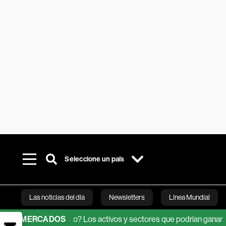
Seleccione un país
Las noticias del día
Newsletters
Línea Mundial
eno de El Niño? Los activos y sectores que podrían ganar
MERCADOS
El ye
Bloomberg 