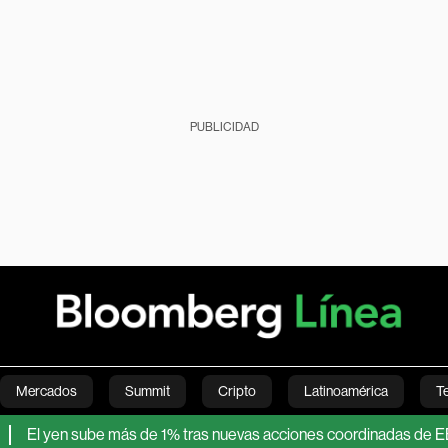
PUBLICIDAD
Mercados
Summit
Cripto
Latinoamérica
T
n sube más de 1% tras nuevas acciones coordinadas de EE.UU. y J
Green
Economía
Estilo de vida
Mundo
Videos