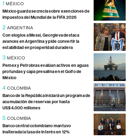
1
MÉXICO
México guarda secrecía sobre exenciones de
impuestos del Mundial de la FIFA 2026
2
ARGENTINA
Con elogios a Messi, Georgieva destaca
avances en Argentina y pide convertir la
estabilidad en prosperidad duradera
3
MÉXICO
Pemex y Petrobras evalúan activos en aguas
profundas y capa presalina en el Golfo de
México
4
COLOMBIA
Banco de la República iniciará un programa de
acumulación de reservas por hasta
US$4.000 millones
5
COLOMBIA
Banco central colombiano mantuvo
inalterada la tasa de interés en 12%