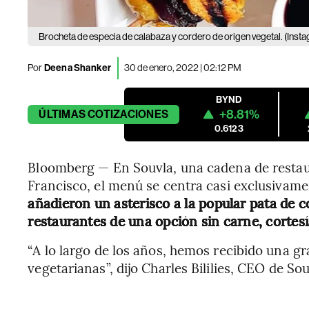
Brocheta de especia de calabaza y cordero de origen vegetal. (Ins
Por
Deena Shanker
30 de enero, 2022 | 02:12 PM
BYND
+8.81%
ÚLTIMAS
COTIZACIONES
0.6123
Bloomberg — En Souvla, una cadena de restau
Francisco, el menú se centra casi exclusivame
añadieron un asterisco a la popular pata de c
restaurantes de una opción sin carne, cortes
“A lo largo de los años, hemos recibido una gr
vegetarianas”, dijo Charles Bililies, CEO de Sou