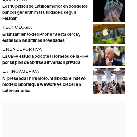
Los 10 países de Latinoamérica en donde los
bancos generan más utilidades, según
Felaban
TECNOLOGÍA
El lanzamiento del iPhone 18 está cerca y
estas son las últimas novedades
LÍNEA DEPORTIVA
La UEFA estudia boicotear torneos de la FIFA
por su plan de abrirse a inversión privada
LATINOAMÉRICA
Ni presencial, ni remoto, ni híbrido: el nuevo
modelo laboral que WeWork ve crecer en
Latinoamérica