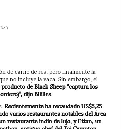
IDAD
n de carne de res, pero finalmente la
e no incluye la vaca. Sin embargo, el
l producto de Black Sheep “captura los
rdero)”, dijo Bililies
.
s.
Recientemente ha recaudado US$5,25
endo varios restaurantes notables del Área
un restaurante indio de lujo, y Ettan, un
pinathan, antiguo chef del Taj Campton