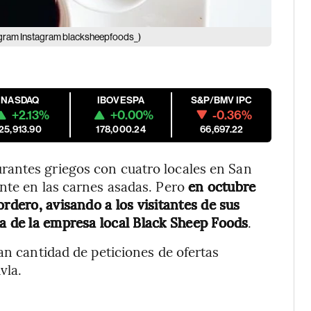
tagram Instagram blacksheepfoods_)
NASDAQ
IBOVESPA
S&P/BMV IPC
+2.13%
+0.00%
-0.36%
25,913.90
178,000.24
66,697.22
rantes griegos con cuatro locales en San
nte en las carnes asadas. Pero
en octubre
ordero, avisando a los visitantes de sus
ía de la empresa local Black Sheep Foods
.
an cantidad de peticiones de ofertas
vla.