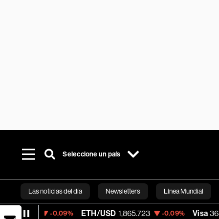
Seleccione un país
Las noticias del día
Newsletters
Línea Mundial
ETH/USD
1,865.723
Visa
365.67
-0.09%
-0.09%
-0.1
Bloomberg 