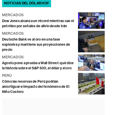
NOTICIAS DEL DÓLAR HOY
MERCADOS
Dow Jones alcanza un récord mientras cae el
petróleo por señales de alivio desde Irán
MERCADOS
Deutsche Bank ve al oro en una fase
explosiva y mantiene sus proyecciones de
precio
MERCADOS
Agosto pone a prueba a Wall Street: qué dice
la historia sobre el S&P 500, el dólar y el oro
PERÚ
Cómo las reservas de Perú podrían
amortiguar el impacto del fenómeno de El
Niño Costero