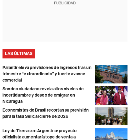
PUBLICIDAD
LAS ÚLTIMAS
Palantir eleva previsiones de ingresos tras un
trimestre “extraordinario” y fuerte avance
comercial
Sondeo ciudadano revela altos niveles de
incertidumbre y deseo de emigrar en
Nicaragua
Economistas de Brasil recortan su previsión
para la tasa Selic al cierre de 2026
Ley de Tierras en Argentina: proyecto
oficialista aumentaría tope de venta a