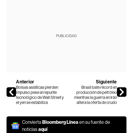
PUBLICIDAD
Anterior
Siguiente
Bolsas asiáticas pierden
Brasil bate récord en
impulso pese al repunte
producción de petróleo
tecnológico de Wall Street y
mientras la guerra en Irán
el yen se estabiliza
altera la oferta de crudo
Convierta
Bloomberg Línea
en su fuente de
noticias
aquí