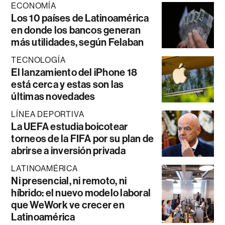
ECONOMÍA
Los 10 países de Latinoamérica
en donde los bancos generan
más utilidades, según Felaban
TECNOLOGÍA
El lanzamiento del iPhone 18
está cerca y estas son las
últimas novedades
LÍNEA DEPORTIVA
La UEFA estudia boicotear
torneos de la FIFA por su plan de
abrirse a inversión privada
LATINOAMÉRICA
Ni presencial, ni remoto, ni
híbrido: el nuevo modelo laboral
que WeWork ve crecer en
Latinoamérica