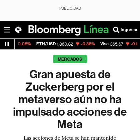
PUBLICIDAD
Ingresar
6%
ETH/USD
-0.36%
Visa
-0.13%
Mercado
1,860.82
365.67
MERCADOS
Gran apuesta de
Zuckerberg por el
metaverso aún no ha
impulsado acciones de
Meta
Las acciones de Meta se han mantenido