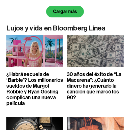
Cargar más
Lujos y vida en Bloomberg Línea
¿Habrá secuela de
30 años del éxito de “La
‘Barbie’? Los millonarios
Macarena”: ¿Cuánto
sueldos de Margot
dinero ha generado la
Robbie y Ryan Gosling
canción que marcó los
complican una nueva
90?
película