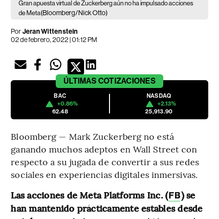
Gran apuesta virtual de Zuckerberg aún no ha impulsado acciones
(Bloomberg/Nick Otto)
de Meta
Por
Jeran Wittenstein
02 de febrero, 2022 | 01:12 PM
ÚLTIMAS
COTIZACIONES
BAC
NASDAQ
+0.86%
+2.13%
62.48
25,913.90
Bloomberg — Mark Zuckerberg no está
ganando muchos adeptos en Wall Street con
respecto a su jugada de convertir a sus redes
sociales en experiencias digitales inmersivas.
Las acciones de Meta Platforms Inc. (
) se
FB
han mantenido prácticamente estables desde