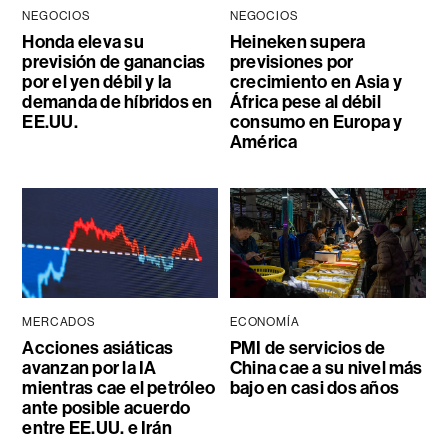
NEGOCIOS
NEGOCIOS
Honda eleva su
Heineken supera
previsión de ganancias
previsiones por
por el yen débil y la
crecimiento en Asia y
demanda de híbridos en
África pese al débil
EE.UU.
consumo en Europa y
América
MERCADOS
ECONOMÍA
Acciones asiáticas
PMI de servicios de
avanzan por la IA
China cae a su nivel más
mientras cae el petróleo
bajo en casi dos años
ante posible acuerdo
entre EE.UU. e Irán