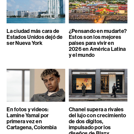
La ciudad más cara de
¿Pensando en mudarte?
Estados Unidos dejó de
Estos son los mejores
ser Nueva York
países para vivir en
2026 en América Latina
y el mundo
En fotos y videos:
Chanel supera a rivales
Lamine Yamal por
del lujo con crecimiento
primera vez en
de dos dígitos,
Cartagena, Colombia
impulsado por los
diseños de Blazy