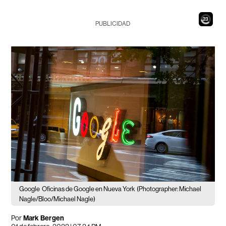
21
PUBLICIDAD
Google
Oficinas de Google en Nueva York
(Photographer: Michael
Nagle/Bloo/Michael Nagle)
Por
Mark Bergen