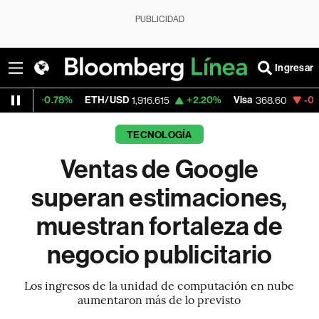
PUBLICIDAD
Ingresar
78%
ETH/USD
+2.20%
Visa
-0.27%
Merca
1,916.615
368.60
TECNOLOGÍA
Ventas de Google
superan estimaciones,
muestran fortaleza de
negocio publicitario
Los ingresos de la unidad de computación en nube
aumentaron más de lo previsto