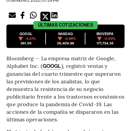
01 de febrero, 2022 | 07:24 PM
ÚLTIMAS
COTIZACIONES
GOOGL
NASDAQ
IBOVESPA
-4.31%
-0.66%
-0.09%
361.50
26,409.98
177,734.35
Bloomberg — La empresa matriz de Google,
Alphabet Inc. (
), registró ventas y
GOOGL
ganancias del cuarto trimestre que superaron
las previsiones de los analistas, lo que
demuestra la resistencia de su negocio
publicitario frente a los trastornos económicos
que produce la pandemia de Covid-19. Las
acciones de la compañía se dispararon en las
últimas operaciones.