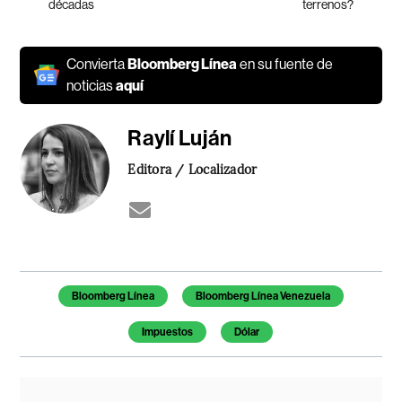
décadas
terrenos?
Convierta
Bloomberg Línea
en su fuente de
noticias
aquí
Raylí Luján
Editora / Localizador
Temas de este artículo
Bloomberg Línea
Bloomberg Línea Venezuela
Impuestos
Dólar