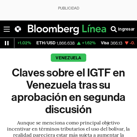
PUBLICIDAD
Ingresar
02%
ETH/USD
+1.62%
Visa
-0.04%
Merca
1,866.638
366.13
VENEZUELA
Claves sobre el IGTF en
Venezuela tras su
aprobación en segunda
discusión
Aunque se menciona como principal objetivo
incentivar en términos tributarios el uso del bolívar, la
realidad pareciera estar más sujeta a aumentar la