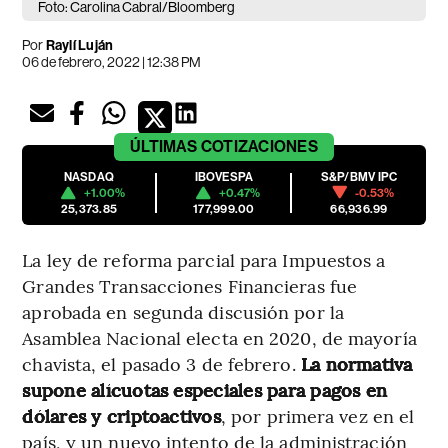
Foto: Carolina Cabral/Bloomberg
Por
Raylí Luján
06 de febrero, 2022 | 12:38 PM
ÚLTIMAS
COTIZACIONES
NASDAQ
IBOVESPA
S&P/BMV IPC
+1.00%
+0.47%
-0.53%
25,373.85
177,999.00
66,936.99
La ley de reforma parcial para Impuestos a
Grandes Transacciones Financieras fue
aprobada en segunda discusión por la
Asamblea Nacional electa en 2020, de mayoría
chavista, el pasado 3 de febrero.
La normativa
supone alícuotas especiales para pagos en
dólares y criptoactivos
, por primera vez en el
país, y un nuevo intento de la administración