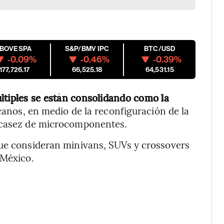
IBOVESPA
S&P/BMV IPC
BTC/USD
-0.09%
-0.46%
-0.39%
177,726.17
66,525.18
64,531.15
ltiples se están consolidando como la
anos, en medio de la reconfiguración de la
escasez de microcomponentes.
que consideran minivans, SUVs y crossovers
 México.