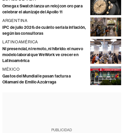
Omega x Swatch lanza un reloj con oro para
celebrar el alunizaje del Apollo 11
ARGENTINA
IPC de julio 2026: de cuánto sería la inflación,
según las consultoras
LATINOAMÉRICA
Ni presencial, ni remoto, ni híbrido: el nuevo
modelo laboral que WeWork ve crecer en
Latinoamérica
MÉXICO
Gastos del Mundial le pasan factura a
Ollamani de Emilio Azcárraga
PUBLICIDAD