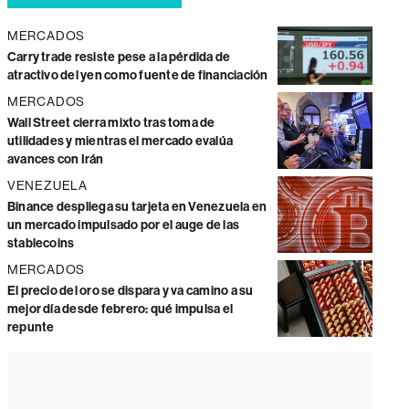
MERCADOS
Carry trade resiste pese a la pérdida de
atractivo del yen como fuente de financiación
MERCADOS
Wall Street cierra mixto tras toma de
utilidades y mientras el mercado evalúa
avances con Irán
VENEZUELA
Binance despliega su tarjeta en Venezuela en
un mercado impulsado por el auge de las
stablecoins
MERCADOS
El precio del oro se dispara y va camino a su
mejor día desde febrero: qué impulsa el
repunte