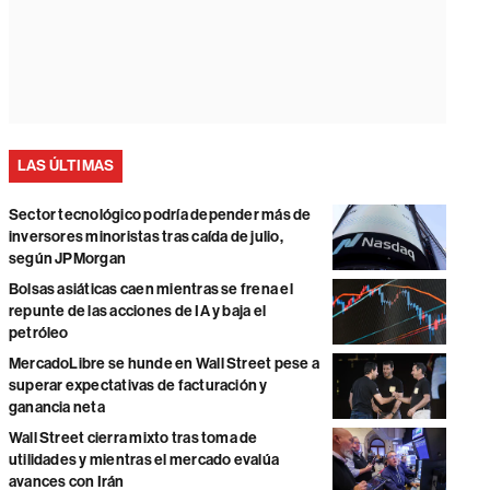
LAS ÚLTIMAS
Sector tecnológico podría depender más de
inversores minoristas tras caída de julio,
según JPMorgan
Bolsas asiáticas caen mientras se frena el
repunte de las acciones de IA y baja el
petróleo
MercadoLibre se hunde en Wall Street pese a
superar expectativas de facturación y
ganancia neta
Wall Street cierra mixto tras toma de
utilidades y mientras el mercado evalúa
avances con Irán