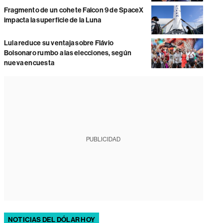
Fragmento de un cohete Falcon 9 de SpaceX
impacta la superficie de la Luna
Lula reduce su ventaja sobre Flávio
Bolsonaro rumbo a las elecciones, según
nueva encuesta
PUBLICIDAD
NOTICIAS DEL DÓLAR HOY