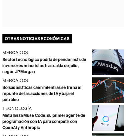
OTRAS NOTICIAS ECONÓMICAS
MERCADOS
Sector tecnológico podría depender más de
inversores minoristas tras caída de julio,
según JPMorgan
MERCADOS
Bolsas asiáticas caen mientras se frena el
repunte de las acciones de IA y baja el
petróleo
TECNOLOGÍA
Meta lanza Muse Code, su primer agente de
programación con IA para competir con
OpenAI y Anthropic