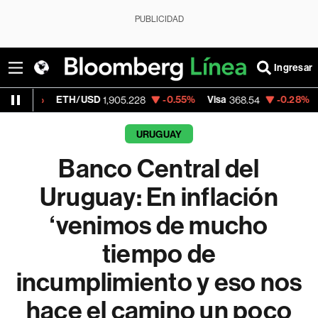
PUBLICIDAD
Ingresar
ETH/USD
-0.55%
Visa
-0.28%
MercadoLib
1,905.228
368.54
URUGUAY
Banco Central del
Uruguay: En inflación
‘venimos de mucho
tiempo de
incumplimiento y eso nos
hace el camino un poco