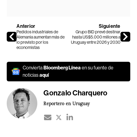
Anterior
Siguiente
Pedidos industriales de
Grupo BID prevé destinar
Alemania aumentan más de
hasta US$5.000 millones a
lo previsto por los
Uruguay entre 2026 y 2030
economistas
Convierta
Bloomberg Línea
en su fuente de
noticias
aquí
Gonzalo Charquero
Reportero en Uruguay