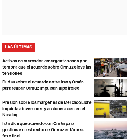
LAS ÚLTIMAS
Activos de mercados emergentes caen por
temor a que el acuerdo sobre Ormuz eleve las
tensiones
Dudas sobre el acuerdo entre Irán y Omán
para reabrir Ormuz impulsan al petróleo
Presión sobre los márgenes de MercadoLibre
inquieta a inversores y acciones caen en el
Nasdaq
Irán dice que acuerdo con Omán para
gestionar el estrecho de Ormuz está en su
fase final