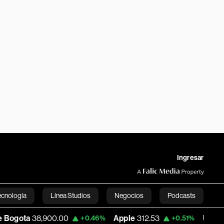
Ingresar
ecnología
Línea Studios
Negocios
Podcasts
00.00
Apple
312.53
USD COP
3,159.39
+0.46%
+0.51%
English