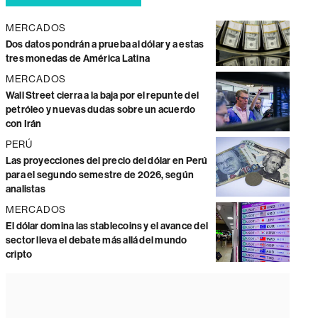
MERCADOS
Dos datos pondrán a prueba al dólar y a estas
tres monedas de América Latina
MERCADOS
Wall Street cierra a la baja por el repunte del
petróleo y nuevas dudas sobre un acuerdo
con Irán
PERÚ
Las proyecciones del precio del dólar en Perú
para el segundo semestre de 2026, según
analistas
MERCADOS
El dólar domina las stablecoins y el avance del
sector lleva el debate más allá del mundo
cripto