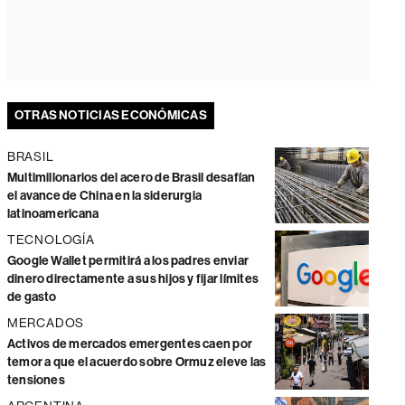
OTRAS NOTICIAS ECONÓMICAS
BRASIL
Multimillonarios del acero de Brasil desafían
el avance de China en la siderurgia
latinoamericana
TECNOLOGÍA
Google Wallet permitirá a los padres enviar
dinero directamente a sus hijos y fijar límites
de gasto
MERCADOS
Activos de mercados emergentes caen por
temor a que el acuerdo sobre Ormuz eleve las
tensiones