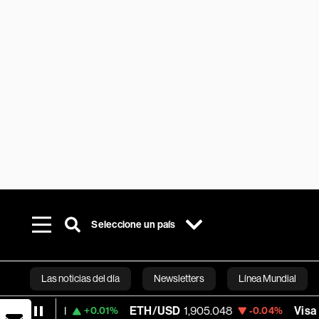
Seleccione un país
Las noticias del día
Newsletters
Línea Mundial
ETH/USD
1,905.048
Visa
370.47
+0.01%
-0.04%
+0.
Bloomberg 