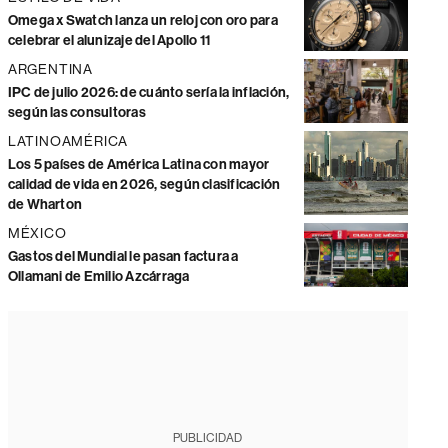
Omega x Swatch lanza un reloj con oro para
celebrar el alunizaje del Apollo 11
ARGENTINA
IPC de julio 2026: de cuánto sería la inflación,
según las consultoras
LATINOAMÉRICA
Los 5 países de América Latina con mayor
calidad de vida en 2026, según clasificación
de Wharton
MÉXICO
Gastos del Mundial le pasan factura a
Ollamani de Emilio Azcárraga
PUBLICIDAD