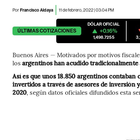
Por
Francisco Aldaya
11 de febrero, 2022 | 03:04 PM
DÓLAR OFICIAL
+0.16%
ÚLTIMAS
COTIZACIONES
1,498.7255
3
Buenos Aires — Motivados por motivos fiscales
los
argentinos han acudido tradicionalmente 
Así es que unos 18.850 argentinos contaban c
invertidos a través de asesores de inversión 
2020
, según datos oficiales difundidos esta 