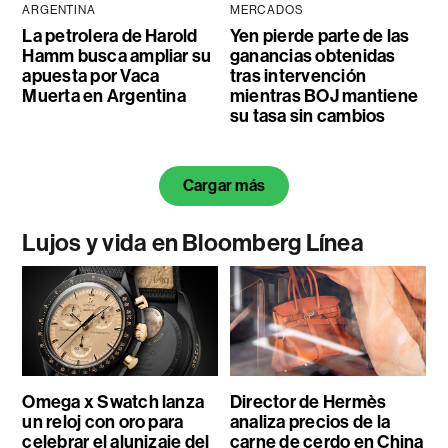
ARGENTINA
MERCADOS
La petrolera de Harold
Yen pierde parte de las
Hamm busca ampliar su
ganancias obtenidas
apuesta por Vaca
tras intervención
Muerta en Argentina
mientras BOJ mantiene
su tasa sin cambios
Cargar más
Lujos y vida en Bloomberg Línea
Omega x Swatch lanza
Director de Hermès
un reloj con oro para
analiza precios de la
celebrar el alunizaje del
carne de cerdo en China