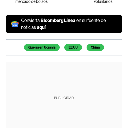
mercado de bolsos
voluntarios
Convierta
Bloomberg Línea
en su fuente de
noticias
aquí
Temas de este artículo
Guerra en Ucrania
EE UU
China
PUBLICIDAD