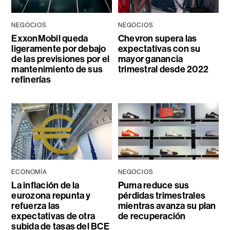
NEGOCIOS
NEGOCIOS
ExxonMobil queda
Chevron supera las
ligeramente por debajo
expectativas con su
de las previsiones por el
mayor ganancia
mantenimiento de sus
trimestral desde 2022
refinerías
ECONOMÍA
NEGOCIOS
La inflación de la
Puma reduce sus
eurozona repunta y
pérdidas trimestrales
refuerza las
mientras avanza su plan
expectativas de otra
de recuperación
subida de tasas del BCE