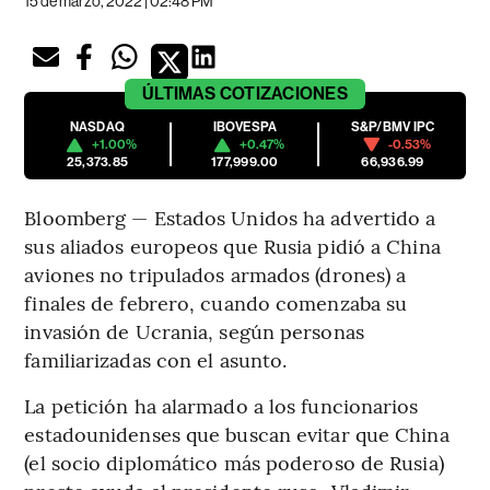
15 de marzo, 2022 | 02:48 PM
ÚLTIMAS
COTIZACIONES
NASDAQ
IBOVESPA
S&P/BMV IPC
+1.00%
+0.47%
-0.53%
25,373.85
177,999.00
66,936.99
Bloomberg — Estados Unidos ha advertido a
sus aliados europeos que Rusia pidió a China
aviones no tripulados armados (drones) a
finales de febrero, cuando comenzaba su
invasión de Ucrania, según personas
familiarizadas con el asunto.
La petición ha alarmado a los funcionarios
estadounidenses que buscan evitar que China
(el socio diplomático más poderoso de Rusia)