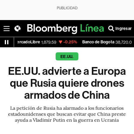
PUBLICIDAD
Ingresar
adoLibre
-0.25%
Banco de Bogota
+3.25%
1,879.59
38,720.00
EE.UU.
EE.UU. advierte a Europa
que Rusia quiere drones
armados de China
La petición de Rusia ha alarmado a los funcionarios
estadounidenses que buscan evitar que China preste
ayuda a Vladimir Putin en la guerra en Ucrania