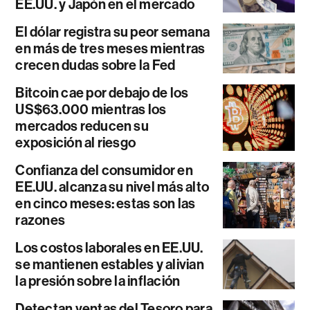
EE.UU. y Japón en el mercado
El dólar registra su peor semana
en más de tres meses mientras
crecen dudas sobre la Fed
Bitcoin cae por debajo de los
US$63.000 mientras los
mercados reducen su
exposición al riesgo
Confianza del consumidor en
EE.UU. alcanza su nivel más alto
en cinco meses: estas son las
razones
Los costos laborales en EE.UU.
se mantienen estables y alivian
la presión sobre la inflación
Detectan ventas del Tesoro para