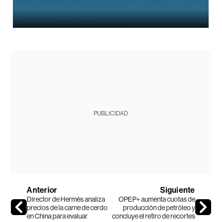
PUBLICIDAD
Anterior
Siguiente
Director de Hermès analiza
OPEP+ aumenta cuotas de
precios de la carne de cerdo
producción de petróleo y
en China para evaluar
concluye el retiro de recortes