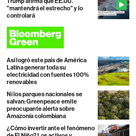
Trump afirma que EE.UU.
"mantendrá el estrecho" y lo
controlará
Así logró este país de América
Latina generar toda su
electricidad con fuentes 100%
renovables
Ni los parques nacionales se
salvan: Greenpeace emite
preocupante alerta sobre
Amazonía colombiana
¿Cómo invertir ante el fenómeno
de El Niño? Los activos y