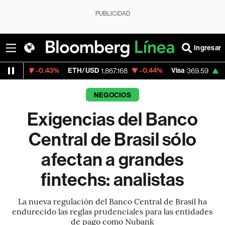
PUBLICIDAD
Ingresar
43%
ETH/USD
-0.44%
Visa
+1.07%
Mercad
1,867.168
369.59
NEGOCIOS
Exigencias del Banco
Central de Brasil sólo
afectan a grandes
fintechs: analistas
La nueva regulación del Banco Central de Brasil ha
endurecido las reglas prudenciales para las entidades
de pago como Nubank