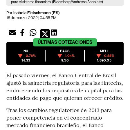
para el sistema financiero
(Bloomberg/Andressa Anholete)
Por
Isabela Fleischmann (ES)
16 de marzo, 2022 | 04:55 PM
ÚLTIMAS
COTIZACIONES
NU
PAGS
MELI
-0.76%
-1.04%
-0.55%
14.33
9.50
1,890.05
El pasado viernes, el Banco Central de Brasil
ajustó la asimetría regulatoria para las fintechs,
endureciendo los requisitos de capital para las
entidades de pago que quieran ofrecer crédito.
Tras los cambios regulatorios de 2013 para
poner competencia en el concentrado
mercado financiero brasileño, el Banco