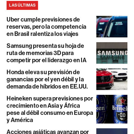
LAS ÚLTIMAS
Uber cumple previsiones de
reservas, pero la competencia
en Brasil ralentiza los viajes
Samsung presenta su hoja de
ruta de memorias 3D para
competir por el liderazgo en IA
Honda eleva su previsión de
ganancias por el yen débil y la
demanda de híbridos en EE.UU.
Heineken supera previsiones por
crecimiento en Asia y África
pese al débil consumo en Europa
y América
Acciones asiáticas avanzan por