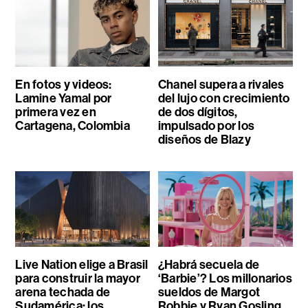
En fotos y videos:
Chanel supera a rivales
Lamine Yamal por
del lujo con crecimiento
primera vez en
de dos dígitos,
Cartagena, Colombia
impulsado por los
diseños de Blazy
Live Nation elige a Brasil
¿Habrá secuela de
para construir la mayor
‘Barbie’? Los millonarios
arena techada de
sueldos de Margot
Sudamérica: los
Robbie y Ryan Gosling