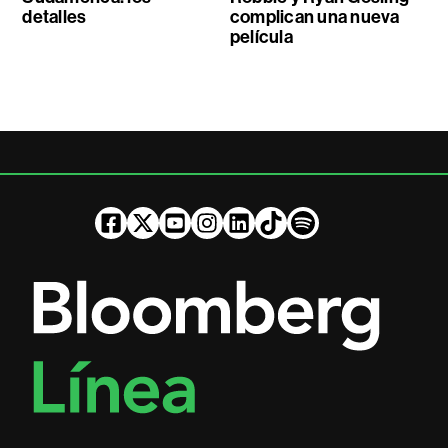
detalles
complican una nueva
película