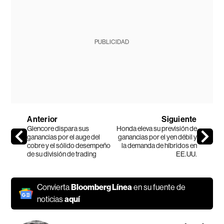
PUBLICIDAD
Anterior
Siguiente
Glencore dispara sus
Honda eleva su previsión de
ganancias por el auge del
ganancias por el yen débil y
cobre y el sólido desempeño
la demanda de híbridos en
de su división de trading
EE.UU.
Convierta
Bloomberg Línea
en su fuente de
noticias
aquí