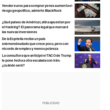
Vender euros para comprar yenes aumenta el
riesgo geopolítico, advierte BlackRock
¿Qué países de América Latina apuestan por
el fracking? El panorama legal que marcará
las nuevas inversiones
De la Espriella recibe un país
sobreendeudado que crece poco, pero con
récords de empleo y menos pobreza
La consultora que anticipó el TACO de Trump
le pone fecha a otra escalada con Irán:
¿cuándo será?
PUBLICIDAD