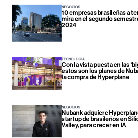
NEGOCIOS
10 empresas brasileñas a ten
mira en el segundo semestr
2024
TECNOLOGÍA
Con la vista puesta en las ‘bi
estos son los planes de Nu
la compra de Hyperplane
NEGOCIOS
Nubank adquiere Hyperplan
startup de brasileños en Sil
Valley, para crecer en IA