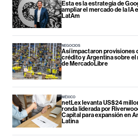
Esta es la estrategia de Goo
ampliar el mercado de la IA 
LatAm
NEGOCIOS
Así impactaron provisiones 
crédito y Argentina sobre e
de MercadoLibre
MÉXICO
netLex levanta US$24 millo
ronda liderada por Riverwoo
Capital para expansión en 
Latina