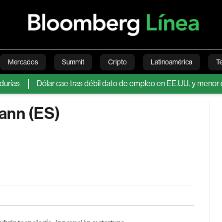
Mercados
Summit
Cripto
Latinoamérica
T
Dólar cae tras débil dato de empleo en EE.UU. y menor expecta
Green
Economía
Estilo de vida
Mundo
Videos
ann (ES)