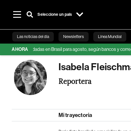
Seleccione un país
Las noticias del día
Newsletters
Línea Mundial
nes recomendadas en Brasil para agosto, según bancos y corredurías
AHORA
Bloomberg 
Isabela Fleischm
Reportera
Mi trayectoria