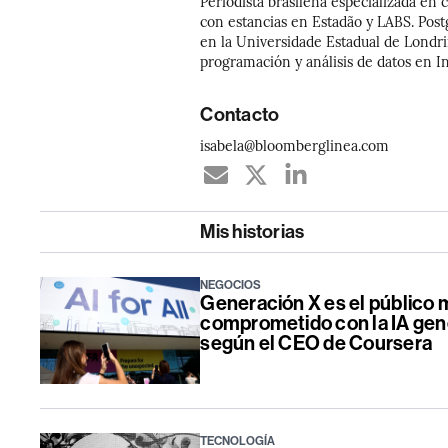
Periodista brasileña especializada en 
con estancias en Estadão y LABS. Post
en la Universidade Estadual de Londr
programación y análisis de datos en In
Contacto
isabela@bloomberglinea.com
Mis historias
NEGOCIOS
Generación X es el público 
comprometido con la IA gene
según el CEO de Coursera
TECNOLOGÍA