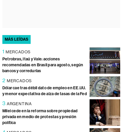
MÁS LEÍDAS
1
MERCADOS
Petrobras, Itaú y Vale: acciones
recomendadas en Brasil para agosto, según
bancos y corredurías
2
MERCADOS
Dólar cae tras débil dato de empleo en EE.UU.
y menor expectativa de alza de tasas de la Fed
3
ARGENTINA
Milei cede en la reforma sobre propiedad
privada en medio de protestas y presión
política