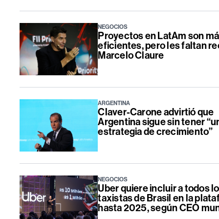
NEGOCIOS
Proyectos en LatAm son m
eficientes, pero les faltan r
Marcelo Claure
ARGENTINA
Claver-Carone advirtió que
Argentina sigue sin tener “u
estrategia de crecimiento”
NEGOCIOS
Uber quiere incluir a todos l
taxistas de Brasil en la plat
hasta 2025, según CEO mun