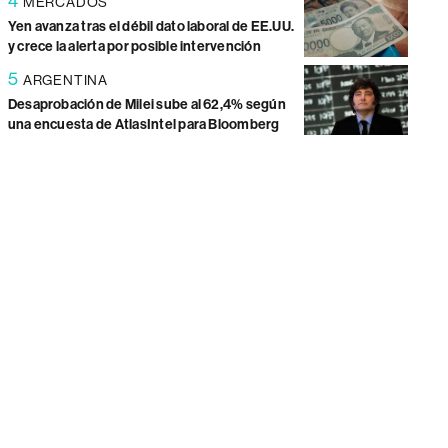
4
MERCADOS
Yen avanza tras el débil dato laboral de EE.UU.
y crece la alerta por posible intervención
5
ARGENTINA
Desaprobación de Milei sube al 62,4% según
una encuesta de AtlasIntel para Bloomberg