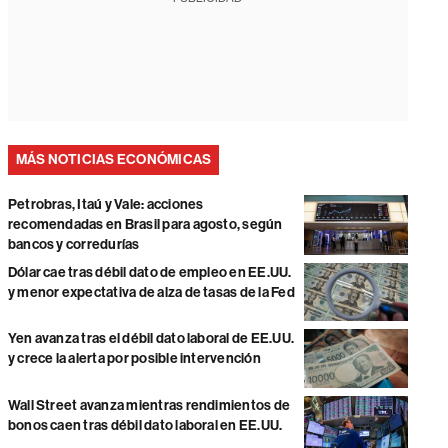
MÁS NOTICIAS ECONÓMICAS
Petrobras, Itaú y Vale: acciones
recomendadas en Brasil para agosto, según
bancos y corredurías
Dólar cae tras débil dato de empleo en EE.UU.
y menor expectativa de alza de tasas de la Fed
Yen avanza tras el débil dato laboral de EE.UU.
y crece la alerta por posible intervención
Wall Street avanza mientras rendimientos de
bonos caen tras débil dato laboral en EE.UU.