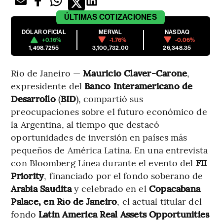
ÚLTIMAS
COTIZACIONES
DÓLAR OFICIAL
MERVAL
NASDAQ
+0.16%
-1.76%
-0.06%
1,498.7255
3,100,732.00
26,348.35
Rio de Janeiro —
Mauricio Claver-Carone
,
expresidente del
Banco Interamericano de
Desarrollo
(
BID
), compartió sus
preocupaciones sobre el futuro económico de
la Argentina, al tiempo que destacó
oportunidades de inversión en países más
pequeños de América Latina. En una entrevista
con Bloomberg Línea durante el evento del
FII
Priority
, financiado por el fondo soberano de
Arabia Saudita
y celebrado en el
Copacabana
Palace, en Río de Janeiro
, el actual titular del
fondo
Latin America Real Assets Opportunities