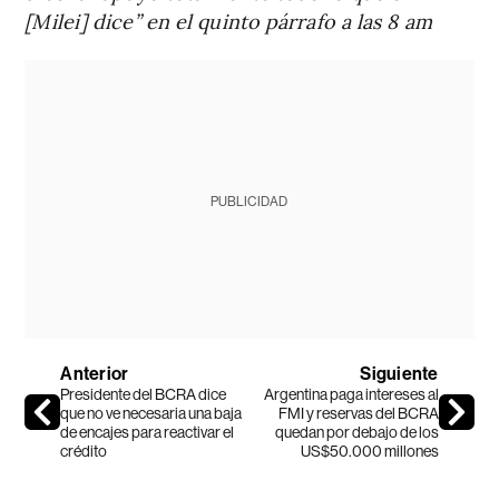
[Milei] dice” en el quinto párrafo a las 8 am
PUBLICIDAD
Anterior
Siguiente
Presidente del BCRA dice
Argentina paga intereses al
que no ve necesaria una baja
FMI y reservas del BCRA
de encajes para reactivar el
quedan por debajo de los
crédito
US$50.000 millones