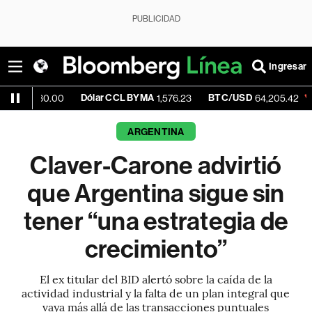
PUBLICIDAD
Ingresar
Dólar CCL BYMA
BTC/USD
-0.29%
0.00
1,576.23
64,205.42
ARGENTINA
Claver-Carone advirtió
que Argentina sigue sin
tener “una estrategia de
crecimiento”
El ex titular del BID alertó sobre la caída de la
actividad industrial y la falta de un plan integral que
vaya más allá de las transacciones puntuales