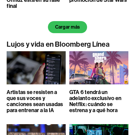
Ormuz está en su fase
promoción de Star Wars
final
Cargar más
Lujos y vida en Bloomberg Línea
Artistas se resisten a
GTA 6 tendrá un
que sus voces y
adelanto exclusivo en
canciones sean usadas
Netflix: cuándo se
para entrenar a la IA
estrena y a qué hora