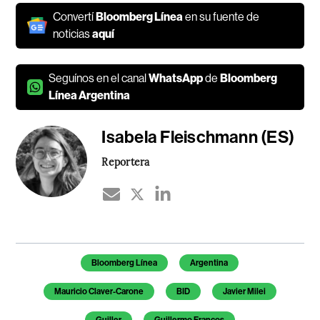
Convertí
Bloomberg Línea
en su fuente de
noticias
aquí
Seguínos en el canal
WhatsApp
de
Bloomberg
Línea Argentina
Isabela Fleischmann (ES)
Reportera
Temas de este artículo
Bloomberg Línea
Argentina
Mauricio Claver-Carone
BID
Javier Milei
Guiller
Guillermo Francos