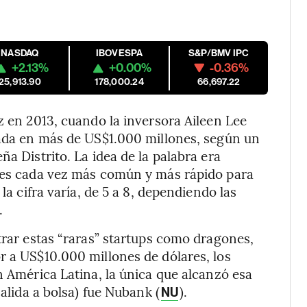
NASDAQ
IBOVESPA
S&P/BMV IPC
+2.13%
+0.00%
-0.36%
25,913.90
178,000.24
66,697.22
z en 2013, cuando la inversora Aileen Lee
rada en más de US$1.000 millones, según un
ña Distrito. La idea de la palabra era
y es cada vez más común y más rápido para
la cifra varía, de 5 a 8, dependiendo las
.
trar estas “raras” startups como dragones,
r a US$10.000 millones de dólares, los
n América Latina, la única que alcanzó esa
salida a bolsa) fue Nubank (
).
NU