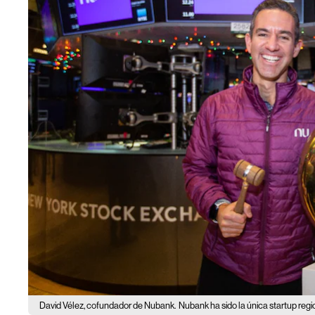
David Vélez, cofundador de Nubank.
Nubank ha sido la única startup regi