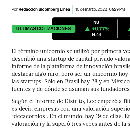
Por
Redacción Bloomberg Línea
10 de marzo, 2022 | 01:29 PM
NU
+0.77%
ÚLTIMAS
COTIZACIONES
14.44
El término unicornio se utilizó por primera ve
describió una startup de capital privado valo
informe de la plataforma de innovación brasile
destacar algo raro, pero ser un unicornio ho
las startups. Sólo en Brasil hay 28 y en México 
fuentes y de dónde se asuman sus fundadores
Según el informe de Distrito, Lee empezó a fil
es decir, empresas con una valoración superio
“decacornios”. En el mundo, hay 19 de ellas. E
valoración (y la superó tres veces antes de la 