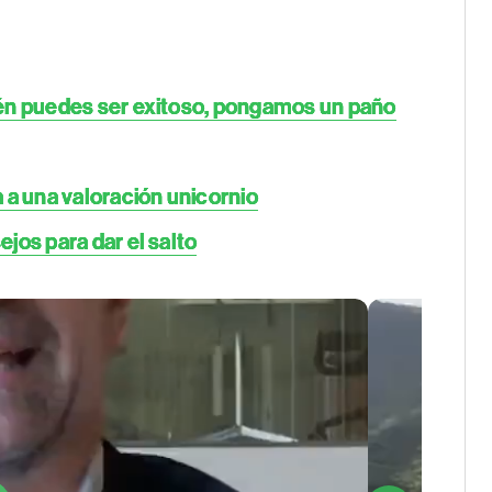
ién puedes ser exitoso, pongamos un paño
 a una valoración unicornio
jos para dar el salto