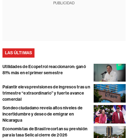
PUBLICIDAD
LAS ÚLTIMAS
Utilidades de Ecopetrol reaccionaron: ganó
81% más en el primer semestre
Palantir eleva previsiones de ingresos tras un
trimestre “extraordinario” y fuerte avance
comercial
Sondeo ciudadano revela altos niveles de
incertidumbre y deseo de emigrar en
Nicaragua
Economistas de Brasil recortan su previsión
para la tasa Selic al cierre de 2026