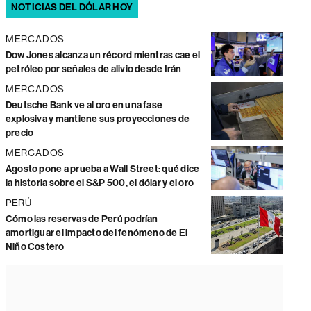
NOTICIAS DEL DÓLAR HOY
MERCADOS
Dow Jones alcanza un récord mientras cae el
petróleo por señales de alivio desde Irán
MERCADOS
Deutsche Bank ve al oro en una fase
explosiva y mantiene sus proyecciones de
precio
MERCADOS
Agosto pone a prueba a Wall Street: qué dice
la historia sobre el S&P 500, el dólar y el oro
PERÚ
Cómo las reservas de Perú podrían
amortiguar el impacto del fenómeno de El
Niño Costero