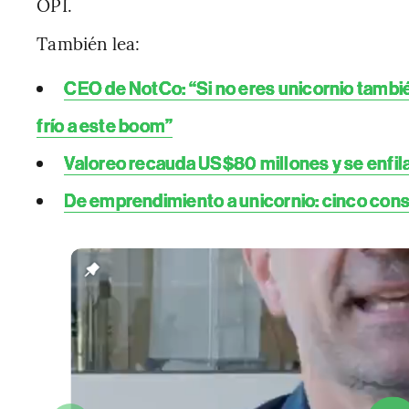
OPI.
También lea:
CEO de NotCo: “Si no eres unicornio tamb
frío a este boom”
Valoreo recauda US$80 millones y se enfila
De emprendimiento a unicornio: cinco conse