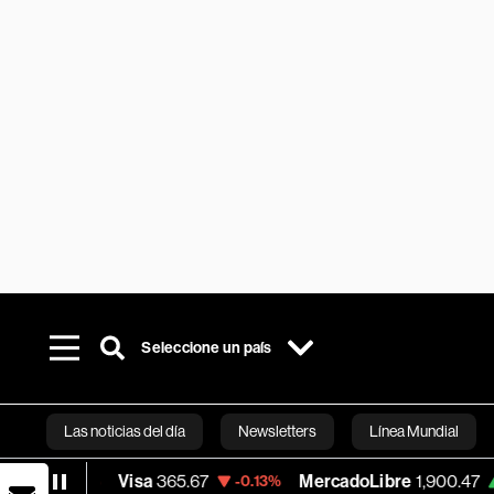
Seleccione un país
Las noticias del día
Newsletters
Línea Mundial
Visa
365.67
MercadoLibre
1,900.47
Banc
-0.13%
+1.11%
Bloomberg 