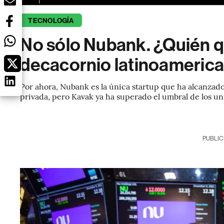
TECNOLOGÍA
No sólo Nubank. ¿Quién qu
decacornio latinoameric
Por ahora, Nubank es la única startup que ha alcanzad
privada, pero Kavak ya ha superado el umbral de los u
PUBLIC