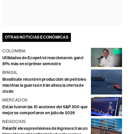
OTRAS NOTICIAS ECONÓMICAS
COLOMBIA
Utilidades de Ecopetrol reaccionaron: ganó
81% más en el primer semestre
BRASIL
Brasil bate récord en producción de petróleo
mientras la guerra en Irán altera la oferta de
crudo
MERCADOS
Estas fueron las 10 acciones del S&P 500 que
mejor se comportaron en julio de 2026
NEGOCIOS
Palantir eleva previsiones de ingresos tras un