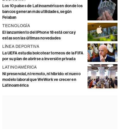
Los 10 países de Latinoamérica en donde los
bancos generan más utilidades, según
Felaban
TECNOLOGÍA
El lanzamiento del iPhone 18 está cerca y
estas son las últimas novedades
LÍNEA DEPORTIVA
La UEFA estudia boicotear torneos de la FIFA
por su plan de abrirse a inversión privada
LATINOAMÉRICA
Ni presencial, ni remoto, ni híbrido: el nuevo
modelo laboral que WeWork ve crecer en
Latinoamérica