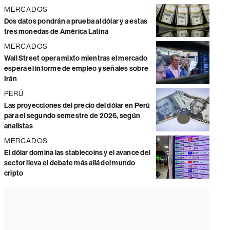
MERCADOS
Dos datos pondrán a prueba al dólar y a estas
tres monedas de América Latina
MERCADOS
Wall Street opera mixto mientras el mercado
espera el informe de empleo y señales sobre
Irán
PERÚ
Las proyecciones del precio del dólar en Perú
para el segundo semestre de 2026, según
analistas
MERCADOS
El dólar domina las stablecoins y el avance del
sector lleva el debate más allá del mundo
cripto