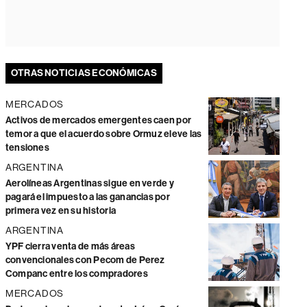
OTRAS NOTICIAS ECONÓMICAS
MERCADOS
Activos de mercados emergentes caen por
temor a que el acuerdo sobre Ormuz eleve las
tensiones
ARGENTINA
Aerolíneas Argentinas sigue en verde y
pagará el impuesto a las ganancias por
primera vez en su historia
ARGENTINA
YPF cierra venta de más áreas
convencionales con Pecom de Perez
Companc entre los compradores
MERCADOS