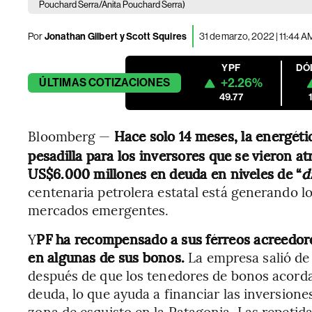
Pouchard Serra/Anita Pouchard Serra)
Por
Jonathan Gilbert y Scott Squires
31 de marzo, 2022 | 11:44 A
YPF
DÓ
+2.26%
ÚLTIMAS
COTIZACIONES
49.77
Bloomberg —
Hace solo 14 meses, la energéti
pesadilla para los inversores que se vieron a
US$6.000 millones en deuda en niveles de “
d
centenaria petrolera estatal está generando lo
mercados emergentes.
Y
PF ha recompensado a sus férreos acreedore
en algunas de sus bonos.
La empresa salió de
después de que los tenedores de bonos acor
deuda, lo que ayuda a financiar las inversione
zona de esquisto en la Patagonia. Las repetida