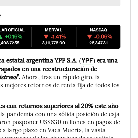
M
LAR OFICIAL
MERVAL
NASDAQ
+0.16%
-1.41%
-0.06%
1,498.7255
3,111,776.00
26,347.31
ca estatal argentina YPF S.A.
(
)
era una
YPF
trapados en una reestructuración de
istress
”.
Ahora, tras un rápido giro, la
s mejores retornos de renta fija de todos los
s con retornos superiores al 20% este año
 la pandemia con una sólida posición de caja
daron posponer US$630 millones en pagos de
s a largo plazo en Vaca Muerta, la vasta
s promesas de los ejecutivos de revertir la