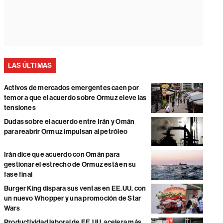
LAS ÚLTIMAS
Activos de mercados emergentes caen por
temor a que el acuerdo sobre Ormuz eleve las
tensiones
Dudas sobre el acuerdo entre Irán y Omán
para reabrir Ormuz impulsan al petróleo
Irán dice que acuerdo con Omán para
gestionar el estrecho de Ormuz está en su
fase final
Burger King dispara sus ventas en EE.UU. con
un nuevo Whopper y una promoción de Star
Wars
Productividad laboral de EE.UU. acelera más