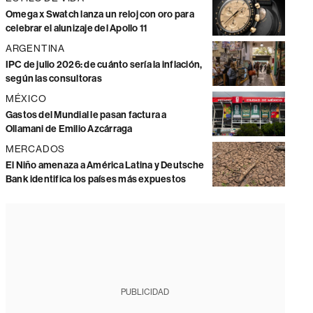
Omega x Swatch lanza un reloj con oro para
celebrar el alunizaje del Apollo 11
ARGENTINA
IPC de julio 2026: de cuánto sería la inflación,
según las consultoras
MÉXICO
Gastos del Mundial le pasan factura a
Ollamani de Emilio Azcárraga
MERCADOS
El Niño amenaza a América Latina y Deutsche
Bank identifica los países más expuestos
PUBLICIDAD