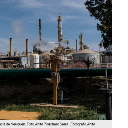
incia de Neuquén.
Foto: Anita Pouchard Serra
(Fotógrafo: Anita