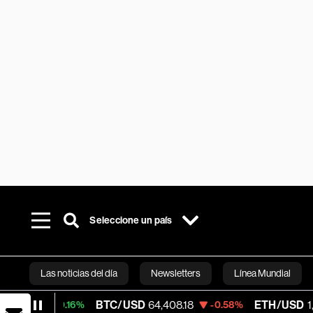
Seleccione un país
Las noticias del día
Newsletters
Línea Mundial
BTC/USD
64,408.18
ETH/USD
1,909.375
+0.16%
-0.58%
Bloomberg 