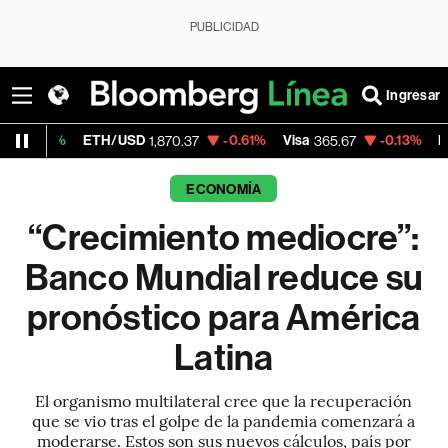
PUBLICIDAD
Ingresar
ETH/USD
-0.61%
Visa
-0.13%
MercadoLibre
1,870.37
365.67
ECONOMÍA
“Crecimiento mediocre”:
Banco Mundial reduce su
pronóstico para América
Latina
El organismo multilateral cree que la recuperación
que se vio tras el golpe de la pandemia comenzará a
moderarse. Estos son sus nuevos cálculos, país por