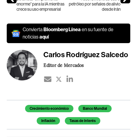
enorme” para la IA mientras
petróleo por señales de alivio
crece su uso empresarial
desde Irán
Convierta
Bloomberg Línea
en su fuente de
noticias
aquí
Carlos Rodríguez Salcedo
Editor de Mercados
Temas de este artículo
Crecimiento económico
Banco Mundial
Inflación
Tasas de Interés