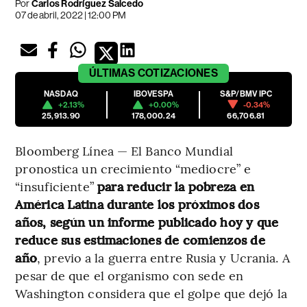
Por
Carlos Rodríguez Salcedo
07 de abril, 2022 | 12:00 PM
ÚLTIMAS
COTIZACIONES
NASDAQ
IBOVESPA
S&P/BMV IPC
+2.13%
+0.00%
-0.34%
25,913.90
178,000.24
66,706.81
Bloomberg Línea — El Banco Mundial
pronostica un crecimiento “mediocre” e
“insuficiente”
para reducir la pobreza en
América Latina durante los próximos dos
años, según un informe publicado hoy y que
reduce sus estimaciones de comienzos de
año
, previo a la guerra entre Rusia y Ucrania. A
pesar de que el organismo con sede en
Washington considera que el golpe que dejó la