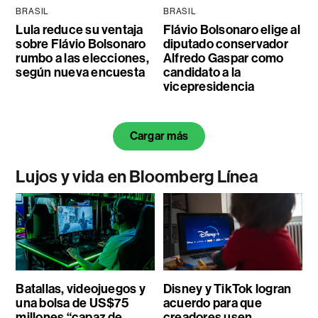
BRASIL
BRASIL
Lula reduce su ventaja
Flávio Bolsonaro elige al
sobre Flávio Bolsonaro
diputado conservador
rumbo a las elecciones,
Alfredo Gaspar como
según nueva encuesta
candidato a la
vicepresidencia
Cargar más
Lujos y vida en Bloomberg Línea
Batallas, videojuegos y
Disney y TikTok logran
una bolsa de US$75
acuerdo para que
millones “capaz de
creadores usen