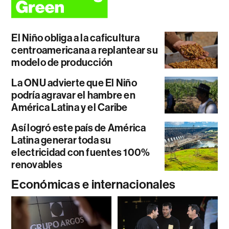
El Niño obliga a la caficultura
centroamericana a replantear su
modelo de producción
La ONU advierte que El Niño
podría agravar el hambre en
América Latina y el Caribe
Así logró este país de América
Latina generar toda su
electricidad con fuentes 100%
renovables
Económicas e internacionales