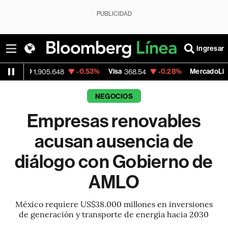
PUBLICIDAD
Ingresar
-0.53%
Visa
-0.28%
MercadoLibre
905.648
368.54
1,924.95
NEGOCIOS
Empresas renovables
acusan ausencia de
diálogo con Gobierno de
AMLO
México requiere US$38.000 millones en inversiones
de generación y transporte de energía hacia 2030