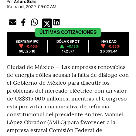
Por
Arturo Solís
16 de abril, 2022 | 05:00 AM
ÚLTIMAS
COTIZACIONES
S&P/BMV IPC
DÓLAR SPOT
NASDAQ
-0.46%
+0.13%
-0.83%
66,525.18
17.2577
26,363.44
Ciudad de México — Las empresas renovables
de energía eólica acusan la falta de diálogo con
el Gobierno de México para discutir los
problemas del mercado eléctrico con un valor
de US$315.000 millones, mientras el Congreso
está por votar una iniciativa de reforma
constitucional del presidente Andrés Manuel
López Obrador (AMLO) para favorecer a la
empresa estatal Comisión Federal de