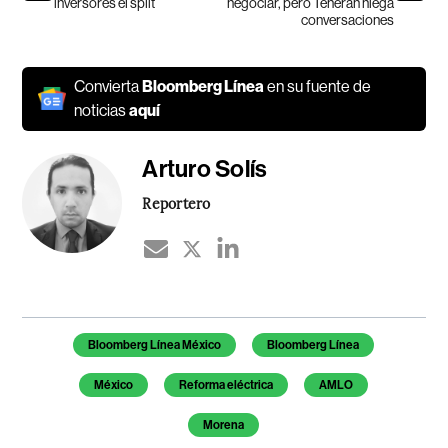
inversores el split
negociar, pero Teherán niega
conversaciones
Convierta
Bloomberg Línea
en su fuente de
noticias
aquí
Arturo Solís
Reportero
Temas de este artículo
Bloomberg Línea México
Bloomberg Línea
México
Reforma eléctrica
AMLO
Morena