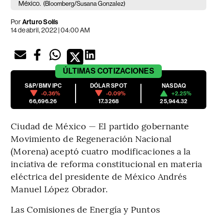
México.
(Bloomberg/Susana Gonzalez)
Por
Arturo Solís
14 de abril, 2022 | 04:00 AM
ÚLTIMAS
COTIZACIONES
S&P/BMV IPC
DÓLAR SPOT
NASDAQ
-0.36%
-0.09%
+2.25%
66,696.26
17.3268
25,944.32
Ciudad de México — El partido gobernante
Movimiento de Regeneración Nacional
(Morena) aceptó cuatro modificaciones a la
inciativa de reforma constitucional en materia
eléctrica del presidente de México Andrés
Manuel López Obrador.
Las Comisiones de Energía y Puntos