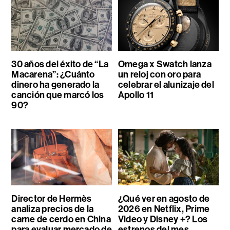
30 años del éxito de “La
Omega x Swatch lanza
Macarena”: ¿Cuánto
un reloj con oro para
dinero ha generado la
celebrar el alunizaje del
canción que marcó los
Apollo 11
90?
Director de Hermès
¿Qué ver en agosto de
analiza precios de la
2026 en Netflix, Prime
carne de cerdo en China
Video y Disney +? Los
para evaluar mercado de
estrenos del mes