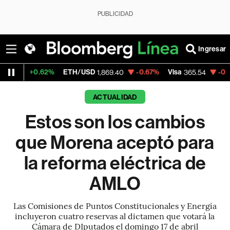
PUBLICIDAD
Ingresar
2%
ETH/USD
-0.67%
Visa
-0.16%
MercadoL
1,869.40
365.54
ACTUALIDAD
Estos son los cambios
que Morena aceptó para
la reforma eléctrica de
AMLO
Las Comisiones de Puntos Constitucionales y Energía
incluyeron cuatro reservas al dictamen que votará la
Cámara de DIputados el domingo 17 de abril