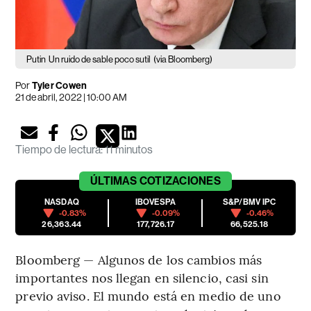
Putin
Un ruido de sable poco sutil
(via Bloomberg)
Por
Tyler Cowen
21 de abril, 2022 | 10:00 AM
Tiempo de lectura
:
11 minutos
ÚLTIMAS
COTIZACIONES
NASDAQ
IBOVESPA
S&P/BMV IPC
-0.83%
-0.09%
-0.46%
26,363.44
177,726.17
66,525.18
Bloomberg — Algunos de los cambios más
importantes nos llegan en silencio, casi sin
previo aviso. El mundo está en medio de uno