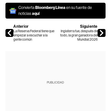
Convierta
Bloomberg Línea
en su fuente de
noticias
aquí
Anterior
Siguiente
La Reserva Federal tiene que
Inglaterra fue, después de
empezar a escuchar a la
todo, la gran ganadora del
gente común
Mundial 2026
PUBLICIDAD