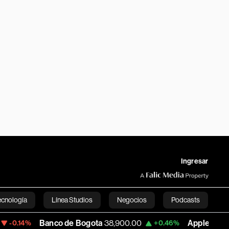
Ingresar
ecnología
Línea Studios
Negocios
Podcasts
Banco de Bogota
38,900.00
Apple
313.305
+0.46%
+0.2
English