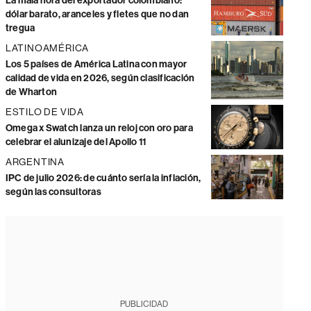
La mala hora del exportador colombiano:
dólar barato, aranceles y fletes que no dan
tregua
LATINOAMÉRICA
Los 5 países de América Latina con mayor
calidad de vida en 2026, según clasificación
de Wharton
ESTILO DE VIDA
Omega x Swatch lanza un reloj con oro para
celebrar el alunizaje del Apollo 11
ARGENTINA
IPC de julio 2026: de cuánto sería la inflación,
según las consultoras
PUBLICIDAD