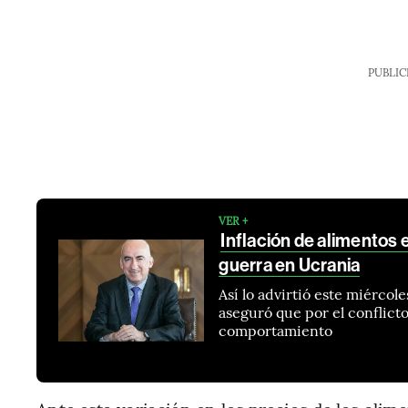
PUBLIC
VER +
Inflación de alimentos 
guerra en Ucrania
Así lo advirtió este miércol
aseguró que por el conflict
comportamiento