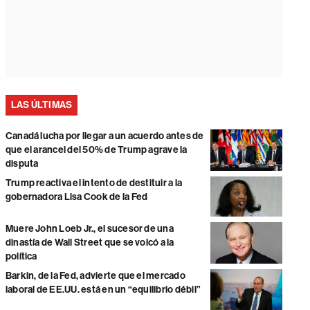
LAS ÚLTIMAS
Canadá lucha por llegar a un acuerdo antes de
que el arancel del 50% de Trump agrave la
disputa
Trump reactiva el intento de destituir a la
gobernadora Lisa Cook de la Fed
Muere John Loeb Jr., el sucesor de una
dinastía de Wall Street que se volcó a la
política
Barkin, de la Fed, advierte que el mercado
laboral de EE.UU. está en un “equilibrio débil”