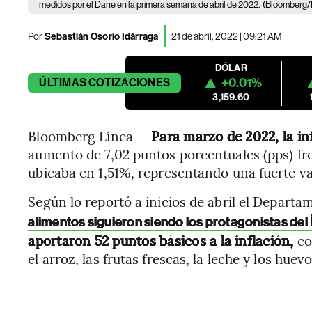
medidos por el Dane en la primera semana de abril de 2022.
(Bloomberg/
Por
Sebastián Osorio Idárraga
21 de abril, 2022 | 09:21 AM
DÓLAR
+0.01%
ÚLTIMAS
COTIZACIONES
3,159.60
Bloomberg Línea —
Para marzo de 2022, la in
aumento de 7,02 puntos porcentuales (pps) fr
ubicaba en 1,51%, representando una fuerte va
Según lo reportó a inicios de abril el Departa
alimentos siguieron siendo los protagonistas del
aportaron 52 puntos básicos a la inflación,
co
el arroz, las frutas frescas, la leche y los huevo