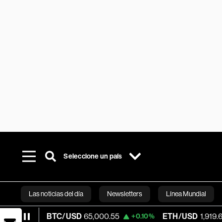
Seleccione un país
Las noticias del día
Newsletters
Línea Mundial
BTC/USD
65,000.55
ETH/USD
1,919.603
+0.10%
+0.2
Bloomberg 