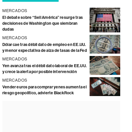
MERCADOS
El debate sobre “Sell América” resurge tras
decisiones de Washington que siembran
dudas
MERCADOS
Dólar cae tras débil dato de empleo en EE.UU.
y menor expectativa de alza de tasas de la Fed
MERCADOS
Yen avanza tras el débil dato laboral de EE.UU.
y crece la alerta por posible intervención
MERCADOS
Vender euros para comprar yenes aumenta el
riesgo geopolítico, advierte BlackRock