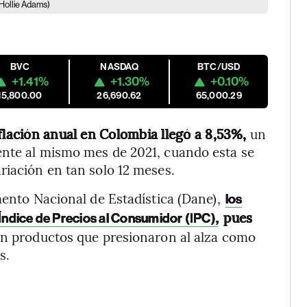
Hollie Adams)
BVC
NASDAQ
BTC/USD
+1.41%
+1.30%
+0.10%
15,800.00
26,690.62
65,000.29
flación anual en Colombia llegó a 8,53%,
un
ente al mismo mes de 2021, cuando esta se
riación en tan solo 12 meses.
mento Nacional de Estadística (Dane),
los
pues
 Índice de Precios al Consumidor (IPC),
n productos que presionaron al alza como
s.