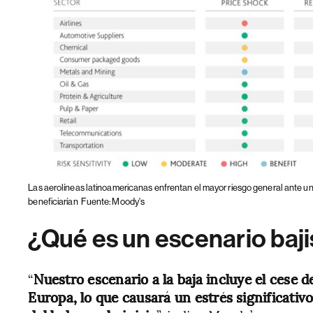
Las aerolíneas latinoamericanas enfrentan el mayor riesgo general ante un
beneficiarían
Fuente: Moody's
¿Qué es un escenario baji
“
Nuestro escenario a la baja incluye el cese 
Europa, lo que causará un estrés significati