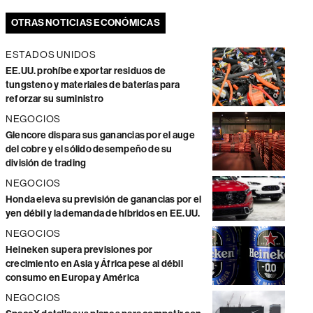
OTRAS NOTICIAS ECONÓMICAS
ESTADOS UNIDOS
EE.UU. prohíbe exportar residuos de
tungsteno y materiales de baterías para
reforzar su suministro
NEGOCIOS
Glencore dispara sus ganancias por el auge
del cobre y el sólido desempeño de su
división de trading
NEGOCIOS
Honda eleva su previsión de ganancias por el
yen débil y la demanda de híbridos en EE.UU.
NEGOCIOS
Heineken supera previsiones por
crecimiento en Asia y África pese al débil
consumo en Europa y América
NEGOCIOS