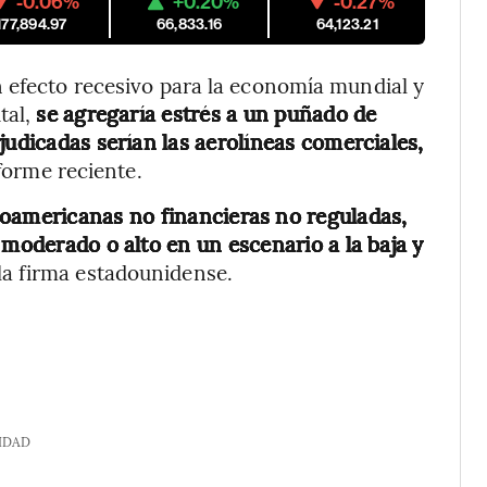
-0.06%
+0.20%
-0.27%
177,894.97
66,833.16
64,123.21
n efecto recesivo para la economía mundial y
tal,
se agregaría estrés a un puñado de
judicadas serían las aerolíneas comerciales,
forme reciente.
noamericanas no financieras no reguladas,
 moderado o alto en un escenario a la baja y
la firma estadounidense.
IDAD