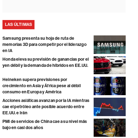
LAS ÚLTIMAS
Samsung presenta su hoja de ruta de
memorias 3D para competir por el liderazgo
en IA
Honda eleva su previsión de ganancias por el
yen débil y la demanda de híbridos en EE.UU.
Heineken supera previsiones por
crecimiento en Asia y África pese al débil
consumo en Europa y América
Acciones asiáticas avanzan por la IA mientras
cae el petróleo ante posible acuerdo entre
EE.UU. e Irán
PMI de servicios de China cae a su nivel más
bajo en casi dos años