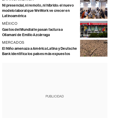
Ni presencial, ni remoto, ni híbrido: el nuevo
modelo laboral que WeWork ve crecer en
Latinoamérica
MÉXICO
Gastos del Mundial le pasan factura a
Ollamani de Emilio Azcárraga
MERCADOS
El Niño amenaza a América Latina y Deutsche
Bank identifica los países más expuestos
PUBLICIDAD