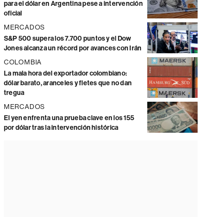
para el dólar en Argentina pese a intervención
oficial
MERCADOS
S&P 500 supera los 7.700 puntos y el Dow
Jones alcanza un récord por avances con Irán
COLOMBIA
La mala hora del exportador colombiano:
dólar barato, aranceles y fletes que no dan
tregua
MERCADOS
El yen enfrenta una prueba clave en los 155
por dólar tras la intervención histórica