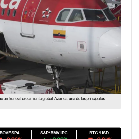
e un freno al crecimiento global
Avianca, una de las principales
IBOVESPA
S&P/BMV IPC
BTC/USD