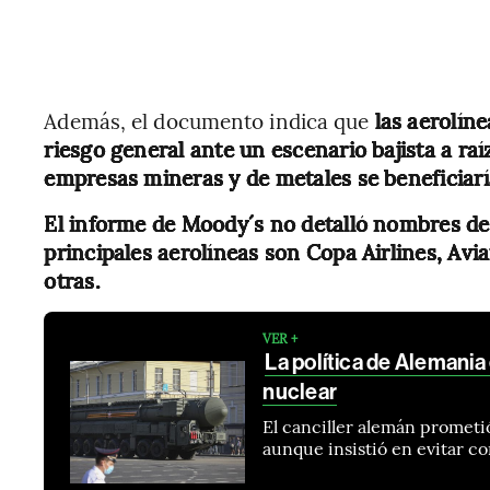
Además, el documento indica que
las aerolín
riesgo general ante un escenario bajista a raíz
empresas mineras y de metales se beneficiarí
El informe de Moody´s no detalló nombres de 
principales aerolíneas son Copa Airlines, A
otras.
VER +
La política de Alemania
nuclear
El canciller alemán promet
aunque insistió en evitar co