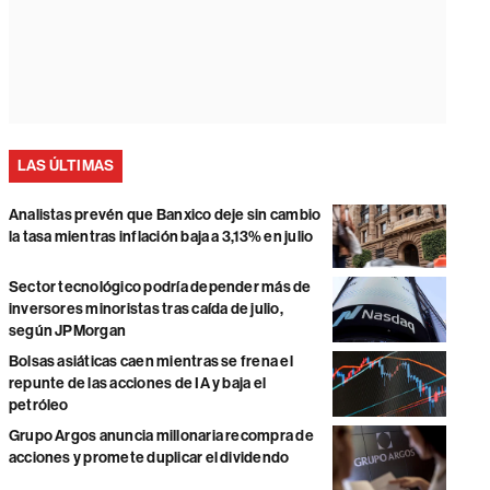
LAS ÚLTIMAS
Analistas prevén que Banxico deje sin cambio
la tasa mientras inflación baja a 3,13% en julio
Sector tecnológico podría depender más de
inversores minoristas tras caída de julio,
según JPMorgan
Bolsas asiáticas caen mientras se frena el
repunte de las acciones de IA y baja el
petróleo
Grupo Argos anuncia millonaria recompra de
acciones y promete duplicar el dividendo