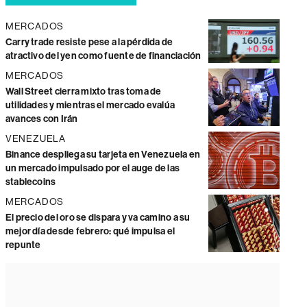
MERCADOS
Carry trade resiste pese a la pérdida de
atractivo del yen como fuente de financiación
MERCADOS
Wall Street cierra mixto tras toma de
utilidades y mientras el mercado evalúa
avances con Irán
VENEZUELA
Binance despliega su tarjeta en Venezuela en
un mercado impulsado por el auge de las
stablecoins
MERCADOS
El precio del oro se dispara y va camino a su
mejor día desde febrero: qué impulsa el
repunte