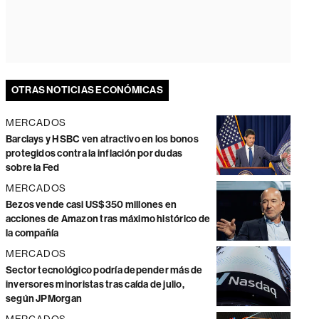
OTRAS NOTICIAS ECONÓMICAS
MERCADOS
Barclays y HSBC ven atractivo en los bonos
protegidos contra la inflación por dudas
sobre la Fed
MERCADOS
Bezos vende casi US$350 millones en
acciones de Amazon tras máximo histórico de
la compañía
MERCADOS
Sector tecnológico podría depender más de
inversores minoristas tras caída de julio,
según JPMorgan
MERCADOS