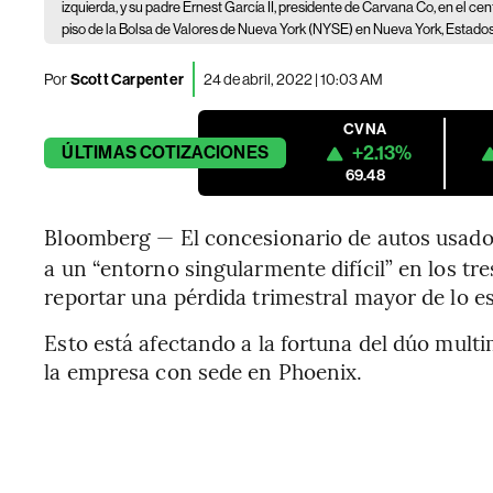
izquierda, y su padre Ernest García II, presidente de Carvana Co, en el cent
piso de la Bolsa de Valores de Nueva York (NYSE) en Nueva York, Estados U
Por
Scott Carpenter
24 de abril, 2022 | 10:03 AM
CVNA
+2.13%
ÚLTIMAS
COTIZACIONES
69.48
Bloomberg — El concesionario de autos usado
a un “entorno singularmente difícil” en los t
reportar una pérdida trimestral mayor de lo e
Esto está afectando a la fortuna del dúo multi
la empresa con sede en Phoenix.