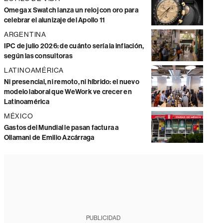
Omega x Swatch lanza un reloj con oro para
celebrar el alunizaje del Apollo 11
ARGENTINA
IPC de julio 2026: de cuánto sería la inflación,
según las consultoras
LATINOAMÉRICA
Ni presencial, ni remoto, ni híbrido: el nuevo
modelo laboral que WeWork ve crecer en
Latinoamérica
MÉXICO
Gastos del Mundial le pasan factura a
Ollamani de Emilio Azcárraga
PUBLICIDAD