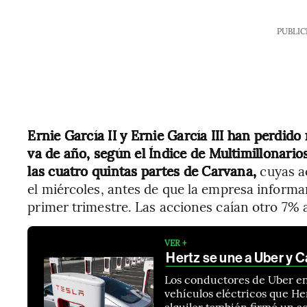
PUBLIC
Ernie García II y Ernie García III han perdid
va de año, según el Índice de Multimillonario
las cuatro quintas partes de Carvana,
cuyas a
el miércoles, antes de que la empresa informa
primer trimestre. Las acciones caían otro 7% a
VER +
Hertz se une a Uber y C
Los conductores de Uber en
vehículos eléctricos que He
alquiler también firmó un 