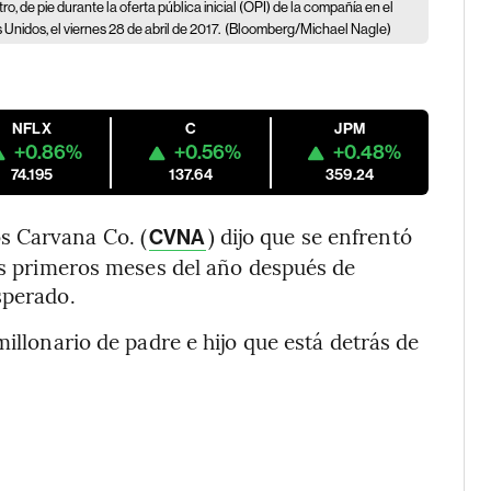
ro, de pie durante la oferta pública inicial (OPI) de la compañía en el
nidos, el viernes 28 de abril de 2017.
(Bloomberg/Michael Nagle)
NFLX
C
JPM
+0.86%
+0.56%
+0.48%
74.195
137.64
359.24
s Carvana Co. (
) dijo que se enfrentó
CVNA
res primeros meses del año después de
sperado.
millonario de padre e hijo que está detrás de