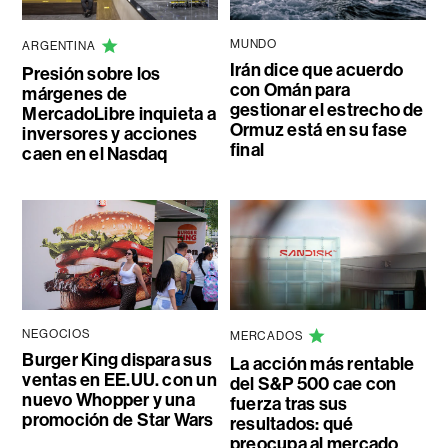
MUNDO
ARGENTINA
Irán dice que acuerdo
Presión sobre los
con Omán para
márgenes de
gestionar el estrecho de
MercadoLibre inquieta a
Ormuz está en su fase
inversores y acciones
final
caen en el Nasdaq
NEGOCIOS
MERCADOS
Burger King dispara sus
La acción más rentable
ventas en EE.UU. con un
del S&P 500 cae con
nuevo Whopper y una
fuerza tras sus
promoción de Star Wars
resultados: qué
preocupa al mercado