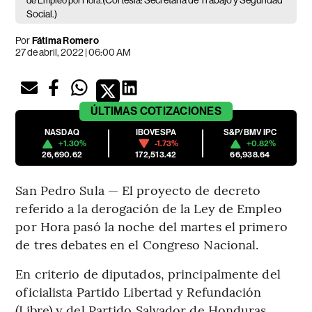
(Cortesía: Secretaría de Trabajo y Seguridad
de Empleo por Hora.
Social.)
Por
Fátima Romero
27 de abril, 2022 | 06:00 AM
ÚLTIMAS
COTIZACIONES
NASDAQ
IBOVESPA
S&P/BMV IPC
+1.30%
-1.73%
+0.82%
26,690.62
172,513.42
66,938.64
San Pedro Sula — El proyecto de decreto
referido a la derogación de la Ley de Empleo
por Hora pasó la noche del martes el primero
de tres debates en el Congreso Nacional.
En criterio de diputados, principalmente del
oficialista Partido Libertad y Refundación
(Libre) y del Partido Salvador de Honduras