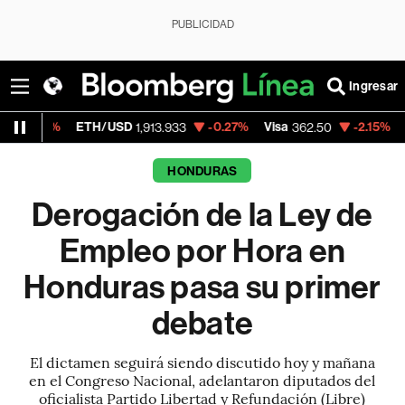
PUBLICIDAD
Ingresar
ETH/USD
-0.27%
Visa
-2.15%
MercadoLibr
1,913.933
362.50
HONDURAS
Derogación de la Ley de
Empleo por Hora en
Honduras pasa su primer
debate
El dictamen seguirá siendo discutido hoy y mañana
en el Congreso Nacional, adelantaron diputados del
oficialista Partido Libertad y Refundación (Libre)