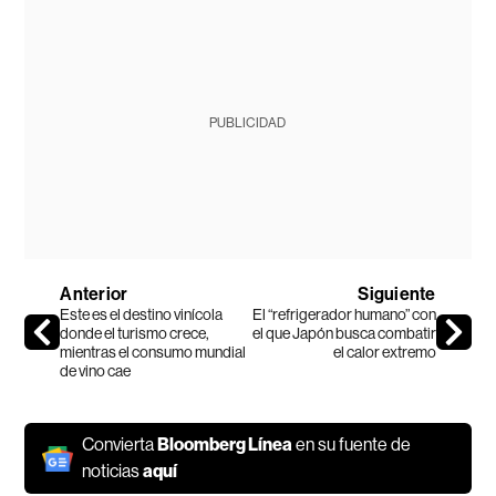
PUBLICIDAD
Anterior
Siguiente
Este es el destino vinícola
El “refrigerador humano” con
donde el turismo crece,
el que Japón busca combatir
mientras el consumo mundial
el calor extremo
de vino cae
Convierta
Bloomberg Línea
en su fuente de
noticias
aquí