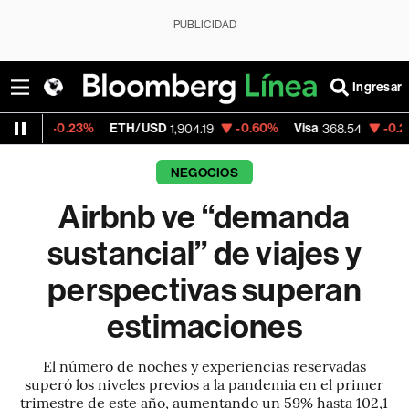
PUBLICIDAD
Ingresar
%
ETH/USD
-0.60%
Visa
-0.28%
MercadoL
1,904.19
368.54
NEGOCIOS
Airbnb ve “demanda
sustancial” de viajes y
perspectivas superan
estimaciones
El número de noches y experiencias reservadas
superó los niveles previos a la pandemia en el primer
trimestre de este año, aumentando un 59% hasta 102,1