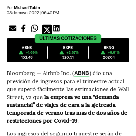
Por
Michael Tobin
03 de mayo, 2022 | 06:40 PM
ÚLTIMAS
COTIZACIONES
ABNB
EXPE
BKNG
+1.69%
+2.67%
+6.61%
152.48
320.51
207.04
Bloomberg — Airbnb Inc. (
) dio una
ABNB
previsión de ingresos para el trimestre actual
que superó fácilmente las estimaciones de Wall
Street, ya que
la empresa ve una “demanda
sustancial” de viajes de cara a la ajetreada
temporada de verano tras más de dos años de
restricciones por Covid-19
.
Los ingresos del segundo trimestre serán de