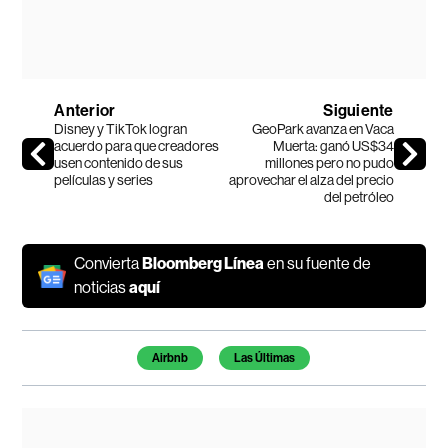
Anterior
Siguiente
Disney y TikTok logran
GeoPark avanza en Vaca
acuerdo para que creadores
Muerta: ganó US$34
usen contenido de sus
millones pero no pudo
películas y series
aprovechar el alza del precio
del petróleo
Convierta
Bloomberg Línea
en su fuente de
noticias
aquí
Temas de este artículo
Airbnb
Las Últimas