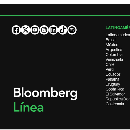
LATINOAMÉ
Latinoamérica
Brasil
México
Argentina
Colombia
Venezuela
Chile
Perú
Ecuador
Panamá
Uruguay
Costa Rica
El Salvador
República Do
Guatemala