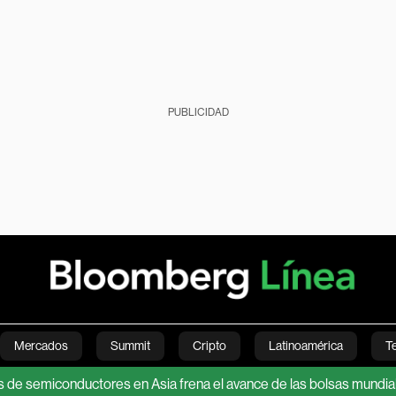
PUBLICIDAD
Mercados
Summit
Cripto
Latinoamérica
T
iconductores en Asia frena el avance de las bolsas mundiales
Green
Economía
Estilo de vida
Mundo
Videos