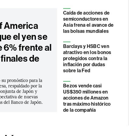
Caída de acciones de
semiconductores en
f America
Asia frena el avance de
las bolsas mundiales
ue el yen se
 6% frente al
Barclays y HSBC ven
atractivo en los bonos
 finales de
protegidos contra la
inflación por dudas
sobre la Fed
 su pronóstico para la
sa, respaldado por la
Bezos vende casi
conjunta de Japón y
US$350 millones en
pectativa de nuevas
acciones de Amazon
as del Banco de Japón.
tras máximo histórico
de la compañía