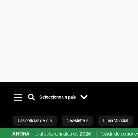
Seleccione un país
Las noticias del día
Newsletters
Línea Mundial
6% frente al dólar a finales de 2026
AHORA
Caída de acciones de sem
Bloomberg 