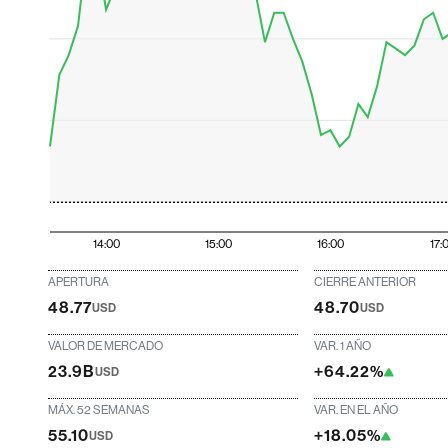
14:00
15:00
16:00
17:
APERTURA
CIERRE ANTERIOR
48.77
48.70
USD
USD
VALOR DE MERCADO
VAR. 1 AÑO
23.9B
+64.22%
USD
MÁX. 52 SEMANAS
VAR. EN EL AÑO
55.10
+18.05%
USD