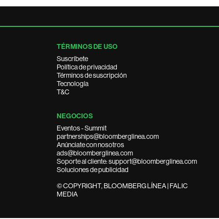
TÉRMINOS DE USO
Suscríbete
Política de privacidad
Términos de suscripción
Tecnología
T&C
NEGOCIOS
Eventos - Summit
partnerships@bloomberglinea.com
Anúnciate con nosotros
ads@bloomberglinea.com
Soporte al cliente: support@bloomberglinea.com
Soluciones de publicidad
© COPYRIGHT, BLOOMBERG LÍNEA | FALIC
MEDIA