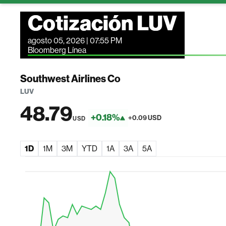
Cotización LUV
agosto 05, 2026 | 07:55 PM
Bloomberg Línea
Southwest Airlines Co
LUV
48.79
+0.18%
+0.09 USD
USD
1D
1M
3M
YTD
1A
3A
5A