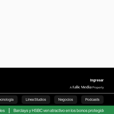
Ingresar
ecnología
Línea Studios
Negocios
Podcasts
Barclays y HSBC ven atractivo en los bonos protegidos contra la inf
English