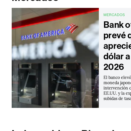
MERCADOS
Bank o
prevé q
aprecie
dólar a
2026
El banco elevó
moneda japone
intervención 
EE.UU. y la ex
subidas de tas