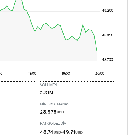
49.200
48.950
48.700
00
18:00
19:00
20:00
VOLUMEN
2.31M
MÍN. 52 SEMANAS
28.975
USD
RANGO DEL DÍA
-
48.74
49.71
USD
USD