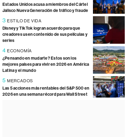
Estados Unidos acusa a miembros del Cártel
Jalisco Nueva Generación de tráfico y fraude
3
ESTILO DE VIDA
Disney y TikTok logran acuerdo para que
creadores usen contenido de sus películas y
series
4
ECONOMÍA
¿Pensando en mudarte? Estos son los
mejores países para vivir en 2026 en América
Latina y el mundo
5
MERCADOS
Las 5 acciones más rentables del S&P 500 en
2026 en una semana récord para Wall Street