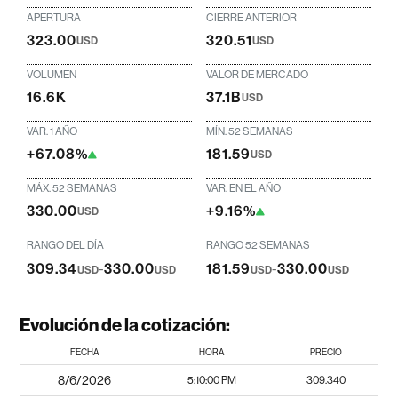
APERTURA
CIERRE ANTERIOR
323.00
320.51
USD
USD
VOLUMEN
VALOR DE MERCADO
16.6K
37.1B
USD
VAR. 1 AÑO
MÍN. 52 SEMANAS
+67.08%
181.59
USD
MÁX. 52 SEMANAS
VAR. EN EL AÑO
330.00
+9.16%
USD
RANGO DEL DÍA
RANGO 52 SEMANAS
309.34
-
330.00
181.59
-
330.00
USD
USD
USD
USD
Evolución de la cotización:
FECHA
HORA
PRECIO
8/6/2026
5:10:00 PM
309.340