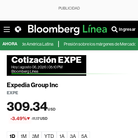
PUBLICIDAD
Ingresar
AHORA
das de América Latina
Presión sobre los márgenes de MercadoLibre inqui
Cotización EXPE
Hoy | agosto 06, 2026 | 05:10 PM
Bloomberg Línea
Expedia Group Inc
EXPE
309.34
USD
-3.49%
-11.17 USD
1D
1M
3M
YTD
1A
3A
5A