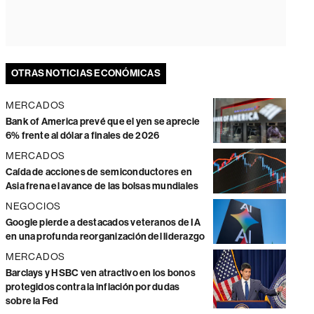
OTRAS NOTICIAS ECONÓMICAS
MERCADOS
Bank of America prevé que el yen se aprecie
6% frente al dólar a finales de 2026
MERCADOS
Caída de acciones de semiconductores en
Asia frena el avance de las bolsas mundiales
NEGOCIOS
Google pierde a destacados veteranos de IA
en una profunda reorganización del liderazgo
MERCADOS
Barclays y HSBC ven atractivo en los bonos
protegidos contra la inflación por dudas
sobre la Fed