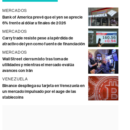
MERCADOS
Bank of America prevé que el yen se aprecie
6% frente al dólar a finales de 2026
MERCADOS
Carry trade resiste pese a la pérdida de
atractivo del yen como fuente de financiación
MERCADOS
Wall Street cierra mixto tras toma de
utilidades y mientras el mercado evalúa
avances con Irán
VENEZUELA
Binance despliega su tarjeta en Venezuela en
un mercado impulsado por el auge de las
stablecoins