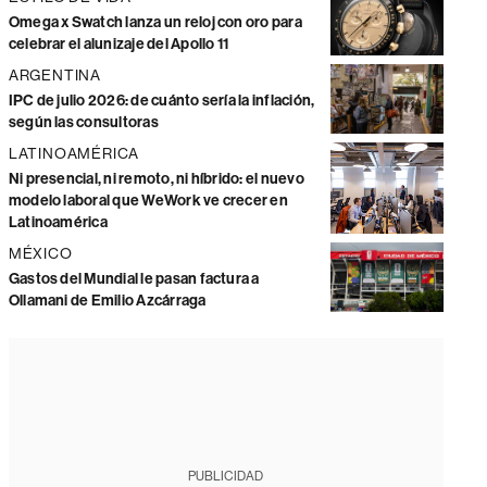
Omega x Swatch lanza un reloj con oro para
celebrar el alunizaje del Apollo 11
ARGENTINA
IPC de julio 2026: de cuánto sería la inflación,
según las consultoras
LATINOAMÉRICA
Ni presencial, ni remoto, ni híbrido: el nuevo
modelo laboral que WeWork ve crecer en
Latinoamérica
MÉXICO
Gastos del Mundial le pasan factura a
Ollamani de Emilio Azcárraga
PUBLICIDAD