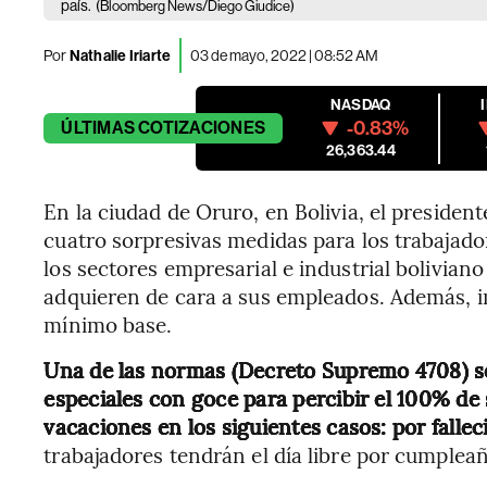
país.
(Bloomberg News/Diego Giudice)
Por
Nathalie Iriarte
03 de mayo, 2022 | 08:52 AM
NASDAQ
-0.83%
ÚLTIMAS
COTIZACIONES
26,363.44
En la ciudad de Oruro, en Bolivia, el presiden
cuatro sorpresivas medidas para los trabajad
los sectores empresarial e industrial bolivia
adquieren de cara a sus empleados. Además, 
mínimo base.
Una de las normas (Decreto Supremo 4708) se
especiales con goce para percibir el 100% de
vacaciones en los siguientes casos: por falle
trabajadores tendrán el día libre por cumpleañ