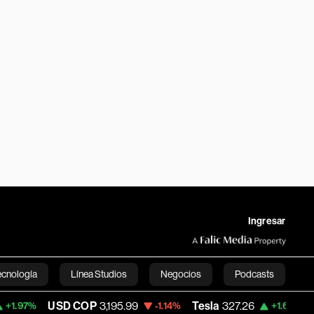
Ingresar
ecnología
Línea Studios
Negocios
Podcasts
USD COP
3,195.99
Tesla
327.26
Space X
-1.14%
+1.61%
English