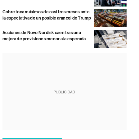
Cobre toca máximos de casi tres meses ante
la expectativa de un posible arancel de Trump
Acciones de Novo Nordisk caen tras una
mejora de previsiones menor a la esperada
PUBLICIDAD