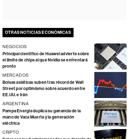
OTRAS NOTICIAS ECONÓMICAS
NEGOCIOS
Principal científico de Huawei advierte sobre
el límite de chips al que Nvidia se enfrentará
pronto
MERCADOS
Bolsas asiáticas suben tras récord de Wall
Street por optimismo sobre acuerdo entre
EE.UU. e Irán
ARGENTINA
Pampa Energía duplica su ganancia de la
mano de Vaca Muerta y la generación
eléctrica
CRIPTO