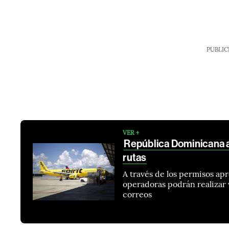
PUBLIC
VER +
República Dominicana a
rutas
A través de los permisos apr
operadoras podrán realizar v
correos