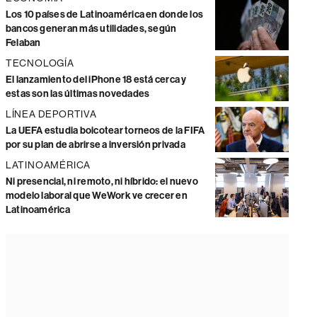
Los 10 países de Latinoamérica en donde los
bancos generan más utilidades, según
Felaban
TECNOLOGÍA
El lanzamiento del iPhone 18 está cerca y
estas son las últimas novedades
LÍNEA DEPORTIVA
La UEFA estudia boicotear torneos de la FIFA
por su plan de abrirse a inversión privada
LATINOAMÉRICA
Ni presencial, ni remoto, ni híbrido: el nuevo
modelo laboral que WeWork ve crecer en
Latinoamérica