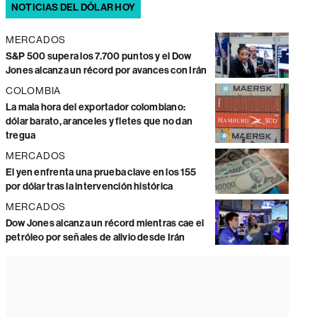
NOTICIAS DEL DÓLAR HOY
MERCADOS
S&P 500 supera los 7.700 puntos y el Dow
Jones alcanza un récord por avances con Irán
COLOMBIA
La mala hora del exportador colombiano:
dólar barato, aranceles y fletes que no dan
tregua
MERCADOS
El yen enfrenta una prueba clave en los 155
por dólar tras la intervención histórica
MERCADOS
Dow Jones alcanza un récord mientras cae el
petróleo por señales de alivio desde Irán