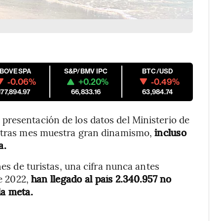
IBOVESPA
S&P/BMV IPC
BTC/USD
-0.06%
+0.20%
-0.49%
177,894.97
66,833.16
63,984.74
presentación de los datos del Ministerio de
s tras mes muestra gran dinamismo,
incluso
a.
nes de turistas, una cifra nunca antes
de 2022,
han llegado al país 2.340.957 no
la meta.