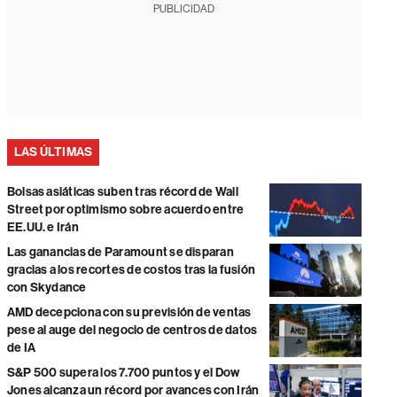
PUBLICIDAD
LAS ÚLTIMAS
Bolsas asiáticas suben tras récord de Wall
Street por optimismo sobre acuerdo entre
EE.UU. e Irán
Las ganancias de Paramount se disparan
gracias a los recortes de costos tras la fusión
con Skydance
AMD decepciona con su previsión de ventas
pese al auge del negocio de centros de datos
de IA
S&P 500 supera los 7.700 puntos y el Dow
Jones alcanza un récord por avances con Irán