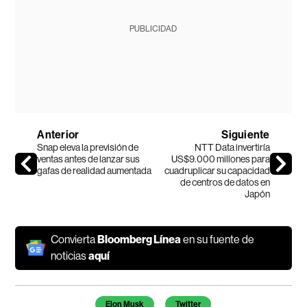
PUBLICIDAD
Anterior
Siguiente
Snap eleva la previsión de
NTT Data invertiría
ventas antes de lanzar sus
US$9.000 millones para
gafas de realidad aumentada
cuadruplicar su capacidad
de centros de datos en
Japón
Convierta
Bloomberg Línea
en su fuente de
noticias
aquí
Temas de este artículo
Elon Musk
Twitter