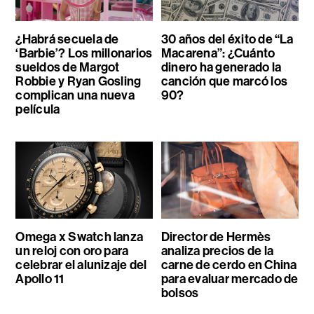
¿Habrá secuela de
30 años del éxito de “La
‘Barbie’? Los millonarios
Macarena”: ¿Cuánto
sueldos de Margot
dinero ha generado la
Robbie y Ryan Gosling
canción que marcó los
complican una nueva
90?
película
Omega x Swatch lanza
Director de Hermès
un reloj con oro para
analiza precios de la
celebrar el alunizaje del
carne de cerdo en China
Apollo 11
para evaluar mercado de
bolsos