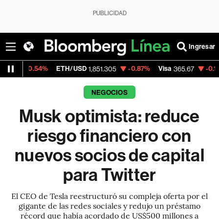
PUBLICIDAD
Ingresar
%
ETH/USD
-0.87%
Visa
-0.13%
MercadoL
1,851.305
365.67
NEGOCIOS
Musk optimista: reduce
riesgo financiero con
nuevos socios de capital
para Twitter
El CEO de Tesla reestructuró su compleja oferta por el
gigante de las redes sociales y redujo un préstamo
récord que había acordado de US$500 millones a