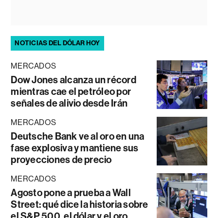
NOTICIAS DEL DÓLAR HOY
MERCADOS
Dow Jones alcanza un récord
mientras cae el petróleo por
señales de alivio desde Irán
MERCADOS
Deutsche Bank ve al oro en una
fase explosiva y mantiene sus
proyecciones de precio
MERCADOS
Agosto pone a prueba a Wall
Street: qué dice la historia sobre
el S&P 500, el dólar y el oro