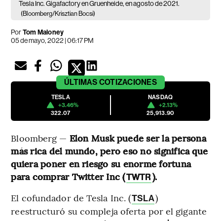
Tesla Inc. Gigafactory en Gruenheide, en agosto de 2021.
(Bloomberg/Krisztian Bocsi)
Por
Tom Maloney
05 de mayo, 2022 | 06:17 PM
ÚLTIMAS
COTIZACIONES
TESLA
NASDAQ
+3.46%
+2.13%
322.07
25,913.90
Bloomberg —
Elon Musk puede ser la persona
más rica del mundo, pero eso no significa que
quiera poner en riesgo su enorme fortuna
para comprar Twitter Inc (
).
TWTR
El cofundador de Tesla Inc. (
)
TSLA
reestructuró su compleja oferta por el gigante