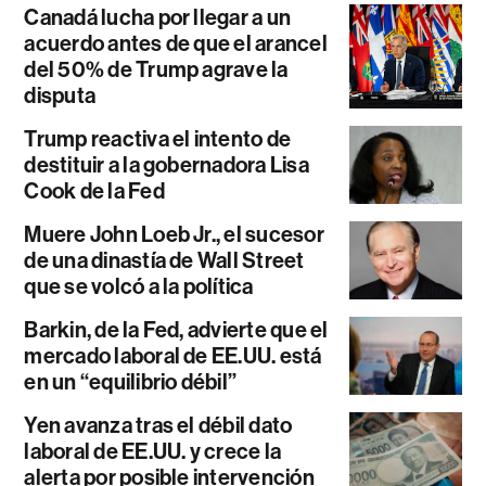
Canadá lucha por llegar a un
acuerdo antes de que el arancel
del 50% de Trump agrave la
disputa
Trump reactiva el intento de
destituir a la gobernadora Lisa
Cook de la Fed
Muere John Loeb Jr., el sucesor
de una dinastía de Wall Street
que se volcó a la política
Barkin, de la Fed, advierte que el
mercado laboral de EE.UU. está
en un “equilibrio débil”
Yen avanza tras el débil dato
laboral de EE.UU. y crece la
alerta por posible intervención