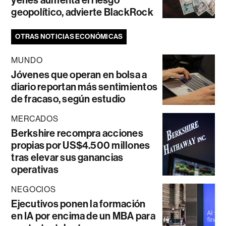
yenes aumenta el riesgo
geopolítico, advierte BlackRock
OTRAS NOTICIAS ECONÓMICAS
MUNDO
Jóvenes que operan en bolsa a
diario reportan más sentimientos
de fracaso, según estudio
MERCADOS
Berkshire recompra acciones
propias por US$4.500 millones
tras elevar sus ganancias
operativas
NEGOCIOS
Ejecutivos ponen la formación
en IA por encima de un MBA para