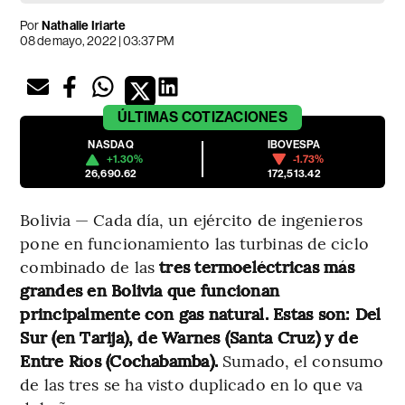
Por
Nathalie Iriarte
08 de mayo, 2022 | 03:37 PM
ÚLTIMAS
COTIZACIONES
NASDAQ
IBOVESPA
+1.30%
-1.73%
26,690.62
172,513.42
Bolivia — Cada día, un ejército de ingenieros
pone en funcionamiento las turbinas de ciclo
combinado de las
tres termoeléctricas más
grandes en Bolivia que funcionan
principalmente con gas natural. Estas son: Del
Sur (en Tarija), de Warnes (Santa Cruz) y de
Entre Ríos (Cochabamba).
Sumado, el consumo
de las tres se ha visto duplicado en lo que va