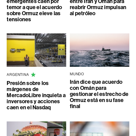
emergentes caen por
entre Irán y Omán para
temor a que el acuerdo
reabrir Ormuz impulsan
sobre Ormuz eleve las
al petróleo
tensiones
MUNDO
ARGENTINA
Irán dice que acuerdo
Presión sobre los
con Omán para
márgenes de
gestionar el estrecho de
MercadoLibre inquieta a
Ormuz está en su fase
inversores y acciones
final
caen en el Nasdaq