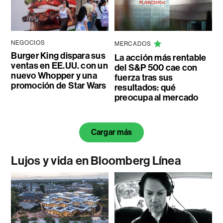
NEGOCIOS
MERCADOS
Burger King dispara sus
La acción más rentable
ventas en EE.UU. con un
del S&P 500 cae con
nuevo Whopper y una
fuerza tras sus
promoción de Star Wars
resultados: qué
preocupa al mercado
Cargar más
Lujos y vida en Bloomberg Línea