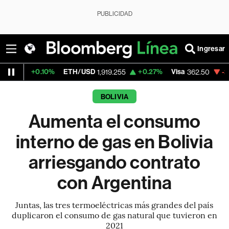
PUBLICIDAD
Ingresar
.10%
ETH/USD
+0.27%
Visa
-2.15%
Merc
1,919.255
362.50
BOLIVIA
Aumenta el consumo
interno de gas en Bolivia
arriesgando contrato
con Argentina
Juntas, las tres termoeléctricas más grandes del país
duplicaron el consumo de gas natural que tuvieron en
2021