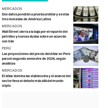
MERCADOS
Dos datos pondrán a prueba al dólar y a estas
tres monedas de América Latina
MERCADOS
Wall Street cierra a la baja por el repunte del
petróleo y nuevas dudas sobre un acuerdo
con Irán
PERÚ
Las proyecciones del precio del dólar en Perú
para el segundo semestre de 2026, según
analistas
MERCADOS
El dólar domina las stablecoins y el avance del
sector lleva el debate más allá del mundo
cripto