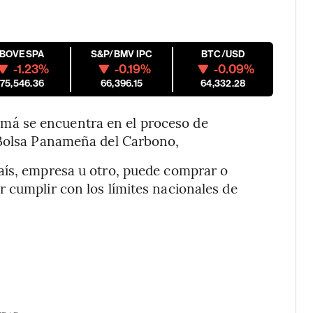
IBOVESPA
S&P/BMV IPC
BTC/USD
-1.23%
-0.19%
-0.09%
175,546.36
66,396.15
64,332.28
á se encuentra en el proceso de
 Bolsa Panameña del Carbono,
aís, empresa u otro, puede comprar o
 cumplir con los límites nacionales de