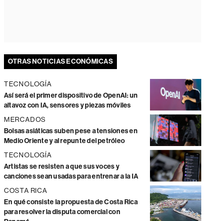
OTRAS NOTICIAS ECONÓMICAS
TECNOLOGÍA
Así será el primer dispositivo de OpenAI: un
altavoz con IA, sensores y piezas móviles
MERCADOS
Bolsas asiáticas suben pese a tensiones en
Medio Oriente y al repunte del petróleo
TECNOLOGÍA
Artistas se resisten a que sus voces y
canciones sean usadas para entrenar a la IA
COSTA RICA
En qué consiste la propuesta de Costa Rica
para resolver la disputa comercial con