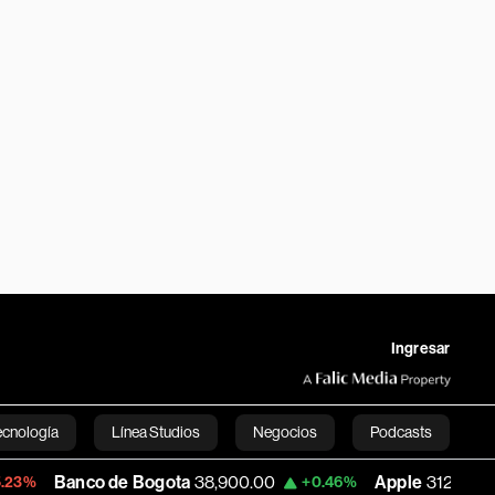
Ingresar
ecnología
Línea Studios
Negocios
Podcasts
o de Bogota
38,900.00
Apple
312.53
U
+0.46%
+0.51%
English