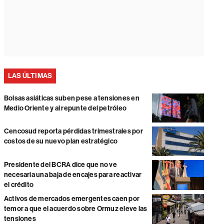
LAS ÚLTIMAS
Bolsas asiáticas suben pese a tensiones en
Medio Oriente y al repunte del petróleo
Cencosud reporta pérdidas trimestrales por
costos de su nuevo plan estratégico
Presidente del BCRA dice que no ve
necesaria una baja de encajes para reactivar
el crédito
Activos de mercados emergentes caen por
temor a que el acuerdo sobre Ormuz eleve las
tensiones