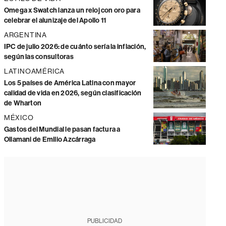
Omega x Swatch lanza un reloj con oro para
celebrar el alunizaje del Apollo 11
ARGENTINA
IPC de julio 2026: de cuánto sería la inflación,
según las consultoras
LATINOAMÉRICA
Los 5 países de América Latina con mayor
calidad de vida en 2026, según clasificación
de Wharton
MÉXICO
Gastos del Mundial le pasan factura a
Ollamani de Emilio Azcárraga
PUBLICIDAD