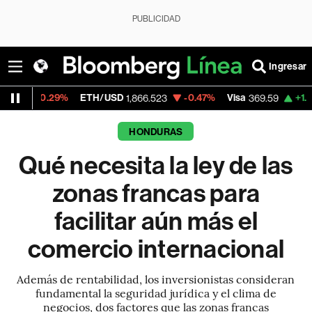
PUBLICIDAD
Ingresar
%
ETH/USD
-0.47%
Visa
+1.07%
Mercado
1,866.523
369.59
HONDURAS
Qué necesita la ley de las
zonas francas para
facilitar aún más el
comercio internacional
Además de rentabilidad, los inversionistas consideran
fundamental la seguridad jurídica y el clima de
negocios, dos factores que las zonas francas