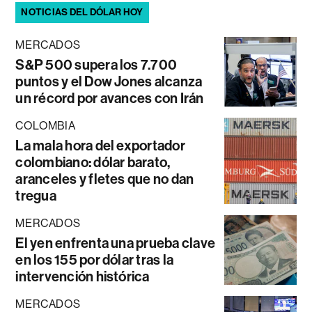
NOTICIAS DEL DÓLAR HOY
MERCADOS
S&P 500 supera los 7.700
puntos y el Dow Jones alcanza
un récord por avances con Irán
COLOMBIA
La mala hora del exportador
colombiano: dólar barato,
aranceles y fletes que no dan
tregua
MERCADOS
El yen enfrenta una prueba clave
en los 155 por dólar tras la
intervención histórica
MERCADOS