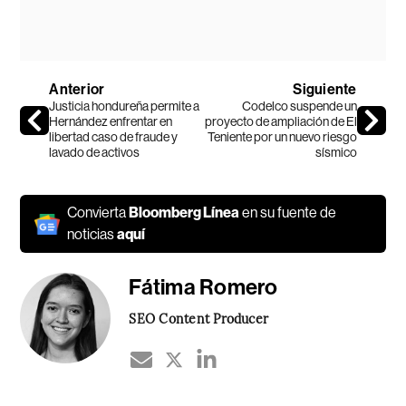
Anterior
Siguiente
Justicia hondureña permite a
Codelco suspende un
Hernández enfrentar en
proyecto de ampliación de El
libertad caso de fraude y
Teniente por un nuevo riesgo
lavado de activos
sísmico
Convierta
Bloomberg Línea
en su fuente de
noticias
aquí
Fátima Romero
SEO Content Producer