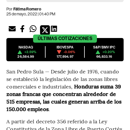
Por
Fátima Romero
25 de mayo, 2022 | 01:40 PM
ÚLTIMAS
COTIZACIONES
NASDAQ
IBOVESPA
S&P/BMV IPC
+2.59%
-0.06%
+0.20%
26,584.99
177,894.97
66,833.16
San Pedro Sula — Desde julio de 1976, cuando
se estableció la legislación de las zonas libres
comerciales e industriales,
Honduras suma 39
zonas francas que concentran alrededor de
515 empresas, las cuales generan arriba de los
150.000 empleos
.
A partir del decreto 356 referido a la Ley
Constitutiva de la Zona Libre de Puerto Cortés