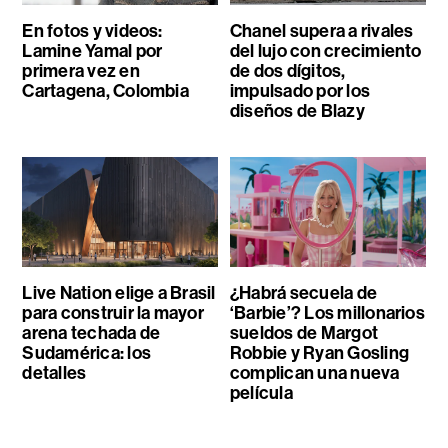
En fotos y videos:
Chanel supera a rivales
Lamine Yamal por
del lujo con crecimiento
primera vez en
de dos dígitos,
Cartagena, Colombia
impulsado por los
diseños de Blazy
Live Nation elige a Brasil
¿Habrá secuela de
para construir la mayor
‘Barbie’? Los millonarios
arena techada de
sueldos de Margot
Sudamérica: los
Robbie y Ryan Gosling
detalles
complican una nueva
película