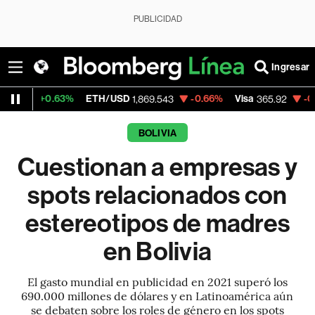
PUBLICIDAD
Ingresar
3%
ETH/USD
-0.66%
Visa
-0.06%
Mercad
1,869.543
365.92
BOLIVIA
Cuestionan a empresas y
spots relacionados con
estereotipos de madres
en Bolivia
El gasto mundial en publicidad en 2021 superó los
690.000 millones de dólares y en Latinoamérica aún
se debaten sobre los roles de género en los spots