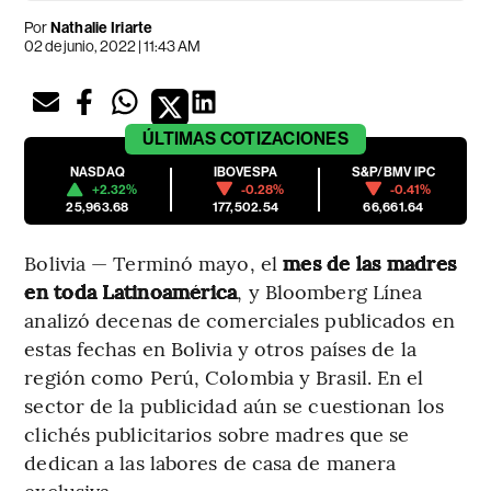
Por
Nathalie Iriarte
02 de junio, 2022 | 11:43 AM
ÚLTIMAS
COTIZACIONES
NASDAQ
IBOVESPA
S&P/BMV IPC
+2.32%
-0.28%
-0.41%
25,963.68
177,502.54
66,661.64
Bolivia — Terminó mayo, el
mes de las madres
en toda Latinoamérica
, y Bloomberg Línea
analizó decenas de comerciales publicados en
estas fechas en Bolivia y otros países de la
región como Perú, Colombia y Brasil. En el
sector de la publicidad aún se cuestionan los
clichés publicitarios sobre madres que se
dedican a las labores de casa de manera
exclusiva.