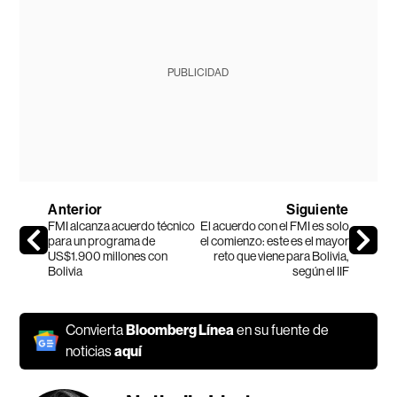
PUBLICIDAD
Anterior
Siguiente
FMI alcanza acuerdo técnico
El acuerdo con el FMI es solo
para un programa de
el comienzo: este es el mayor
US$1.900 millones con
reto que viene para Bolivia,
Bolivia
según el IIF
Convierta
Bloomberg Línea
en su fuente de
noticias
aquí