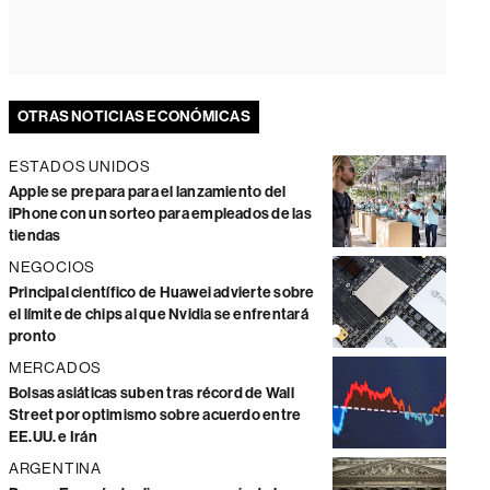
OTRAS NOTICIAS ECONÓMICAS
ESTADOS UNIDOS
Apple se prepara para el lanzamiento del
iPhone con un sorteo para empleados de las
tiendas
NEGOCIOS
Principal científico de Huawei advierte sobre
el límite de chips al que Nvidia se enfrentará
pronto
MERCADOS
Bolsas asiáticas suben tras récord de Wall
Street por optimismo sobre acuerdo entre
EE.UU. e Irán
ARGENTINA