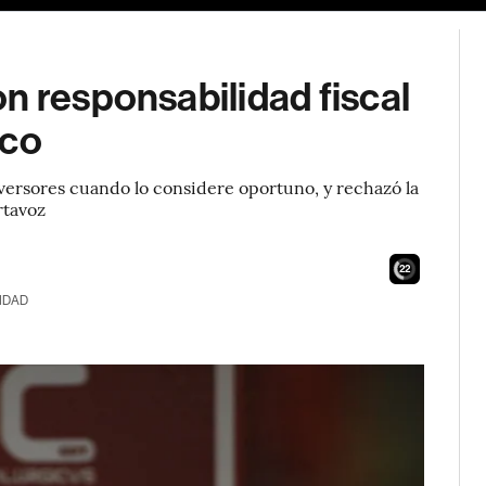
n responsabilidad fiscal
ico
nversores cuando lo considere oportuno, y rechazó la
rtavoz
21
IDAD