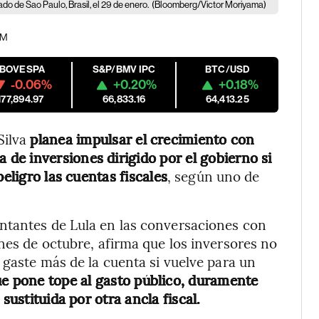
o de Sao Paulo, Brasil, el 29 de enero.
(Bloomberg/Victor Moriyama)
PM
IBOVESPA
S&P/BMV IPC
BTC/USD
-0.06%
+0.20%
+0.18%
177,894.97
66,833.16
64,413.25
Silva
planea impulsar el crecimiento con
de inversiones dirigido por el gobierno si
peligro las cuentas fiscales
, según uno de
ntantes de Lula en las conversaciones con
nes de octubre, afirma que los inversores no
 gaste más de la cuenta si vuelve para un
ue pone tope al gasto público, duramente
sustituida por otra ancla fiscal.