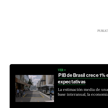
PUBLIC
VER +
PIB de Brasil crece 1% e
expectativas
La estimación media de una
base interanual, la economí