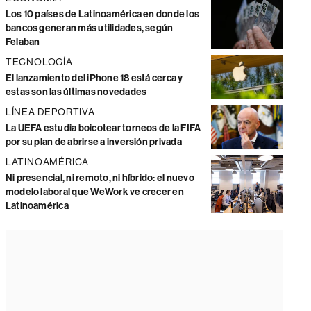
Los 10 países de Latinoamérica en donde los
bancos generan más utilidades, según
Felaban
TECNOLOGÍA
El lanzamiento del iPhone 18 está cerca y
estas son las últimas novedades
LÍNEA DEPORTIVA
La UEFA estudia boicotear torneos de la FIFA
por su plan de abrirse a inversión privada
LATINOAMÉRICA
Ni presencial, ni remoto, ni híbrido: el nuevo
modelo laboral que WeWork ve crecer en
Latinoamérica