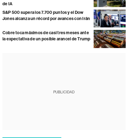
de IA
S&P 500 supera los 7.700 puntos y el Dow
Jones alcanza un récord por avances con Irán
Cobre toca máximos de casi tres meses ante
la expectativa de un posible arancel de Trump
PUBLICIDAD