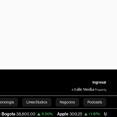
Ingresar
ecnología
Línea Studios
Negocios
Podcasts
800.00
Apple
309.25
USD COP
3,195.99
0.00%
+1.97%
English