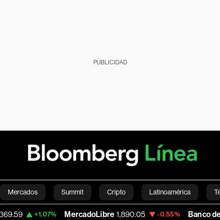
PUBLICIDAD
Mercados
Summit
Cripto
Latinoamérica
T
MercadoLibre
1,890.05
Banco de Bogota
38,
.07%
-0.55%
Green
Economía
Estilo de vida
Mundo
Videos