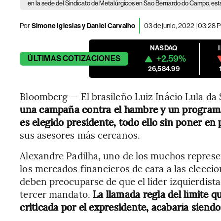
en la sede del Sindicato de Metalúrgicos en Sao Bernardo do Campo, estad
Por
Simone Iglesias y Daniel Carvalho
03 de junio, 2022 | 03:28 
NASDAQ
+2.59%
ÚLTIMAS
COTIZACIONES
26,584.99
Bloomberg — El brasileño Luiz Inácio Lula da 
una campaña contra el hambre y un programa 
es elegido presidente, todo ello sin poner en 
sus asesores más cercanos.
Alexandre Padilha, uno de los muchos represe
los mercados financieros de cara a las eleccio
deben preocuparse de que el líder izquierdista
tercer mandato.
La llamada regla del límite q
criticada por el expresidente, acabaría siendo 