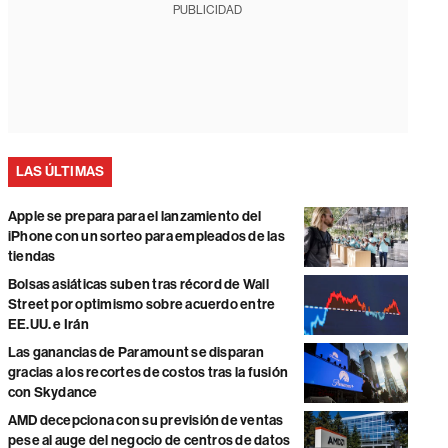
PUBLICIDAD
LAS ÚLTIMAS
Apple se prepara para el lanzamiento del
iPhone con un sorteo para empleados de las
tiendas
Bolsas asiáticas suben tras récord de Wall
Street por optimismo sobre acuerdo entre
EE.UU. e Irán
Las ganancias de Paramount se disparan
gracias a los recortes de costos tras la fusión
con Skydance
AMD decepciona con su previsión de ventas
pese al auge del negocio de centros de datos