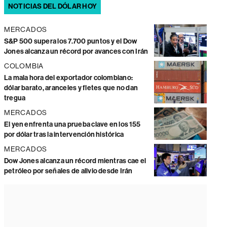
NOTICIAS DEL DÓLAR HOY
MERCADOS
S&P 500 supera los 7.700 puntos y el Dow
Jones alcanza un récord por avances con Irán
COLOMBIA
La mala hora del exportador colombiano:
dólar barato, aranceles y fletes que no dan
tregua
MERCADOS
El yen enfrenta una prueba clave en los 155
por dólar tras la intervención histórica
MERCADOS
Dow Jones alcanza un récord mientras cae el
petróleo por señales de alivio desde Irán