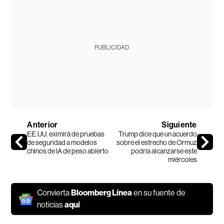
PUBLICIDAD
Anterior
Siguiente
EE.UU. eximirá de pruebas
Trump dice que un acuerdo
de seguridad a modelos
sobre el estrecho de Ormuz
chinos de IA de peso abierto
podría alcanzarse este
miércoles
Convierta
Bloomberg Línea
en su fuente de
noticias
aquí