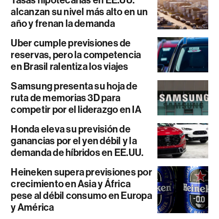
Tasas hipotecarias en EE.UU.
alcanzan su nivel más alto en un
año y frenan la demanda
Uber cumple previsiones de
reservas, pero la competencia
en Brasil ralentiza los viajes
Samsung presenta su hoja de
ruta de memorias 3D para
competir por el liderazgo en IA
Honda eleva su previsión de
ganancias por el yen débil y la
demanda de híbridos en EE.UU.
Heineken supera previsiones por
crecimiento en Asia y África
pese al débil consumo en Europa
y América