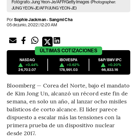
Fotógrafo: Jung Yeon-Je/AFP/Getty Images
(Photographer:
JUNG YEON-JE/AFP/JUNG YEON-JE)
Por
Sophie Jackman - Sangmi Cha
05 de junio, 2022 | 12:20 AM
ÚLTIMAS
COTIZACIONES
NASDAQ
IBOVESPA
S&P/BMV IPC
+0.44%
+0.62%
+0.20%
26,702.07
178,991.03
66,833.16
Bloomberg — Corea del Norte, bajo el mandato
de Kim Jong Un, alcanzó un récord este fin de
semana, en solo un año, al lanzar ocho misiles
balísticos de corto alcance. El líder parece
dispuesto a escalar más las tensiones con la
primera prueba de un dispositivo nuclear
desde 2017.