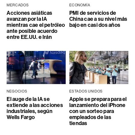
MERCADOS
ECONOMÍA
Acciones asiáticas
PMI de servicios de
avanzan por la IA
China cae a su nivel más
mientras cae el petróleo
bajo en casi dos años
ante posible acuerdo
entre EE.UU. e Irán
NEGOCIOS
ESTADOS UNIDOS
El auge de la IA se
Apple se prepara para el
extiende a las acciones
lanzamiento del iPhone
industriales, según
con un sorteo para
Wells Fargo
empleados de las
tiendas