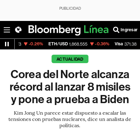
PUBLICIDAD
Ingresar
-0.26%
ETH/USD
-0.36%
Visa
+0.48%
Me
1,868.555
371.38
ACTUALIDAD
Corea del Norte alcanza
récord al lanzar 8 misiles
y pone a prueba a Biden
Kim Jong Un parece estar dispuesto a escalar las
tensiones con pruebas nucleares, dice un analista de
políticas.