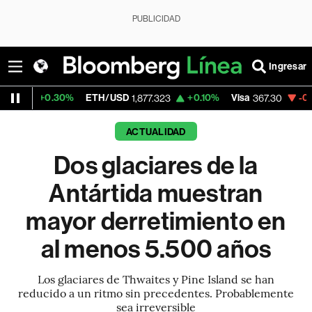
PUBLICIDAD
Ingresar
.30%
ETH/USD
+0.10%
Visa
-0.62%
Merca
1,877.323
367.30
ACTUALIDAD
Dos glaciares de la
Antártida muestran
mayor derretimiento en
al menos 5.500 años
Los glaciares de Thwaites y Pine Island se han
reducido a un ritmo sin precedentes. Probablemente
sea irreversible