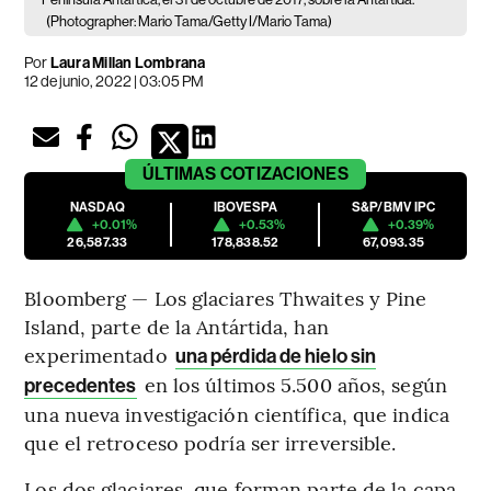
(Photographer: Mario Tama/Getty I/Mario Tama)
Por
Laura Millan Lombrana
12 de junio, 2022 | 03:05 PM
ÚLTIMAS
COTIZACIONES
NASDAQ
IBOVESPA
S&P/BMV IPC
+0.01%
+0.53%
+0.39%
26,587.33
178,838.52
67,093.35
Bloomberg — Los glaciares Thwaites y Pine
Island, parte de la Antártida, han
experimentado
una pérdida de hielo sin
en los últimos 5.500 años, según
precedentes
una nueva investigación científica, que indica
que el retroceso podría ser irreversible.
Los dos glaciares, que forman parte de la capa