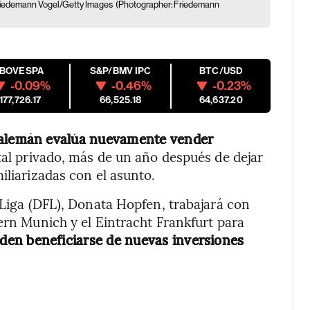
riedemann Vogel/Getty Images
(Photographer: Friedemann
IBOVESPA
S&P/BMV IPC
BTC/USD
-0.09%
-0.46%
-0.23%
177,726.17
66,525.18
64,637.20
 alemán evalúa nuevamente vender
tal privado, más de un año después de dejar
iliarizadas con el asunto.
 Liga (DFL), Donata Hopfen, trabajará con
ern Munich y el Eintracht Frankfurt para
ueden beneficiarse de nuevas inversiones