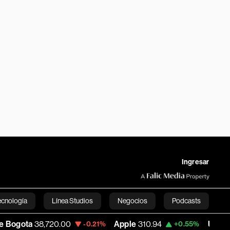
Ingresar
ecnología
Línea Studios
Negocios
Podcasts
38,720.00
Apple
310.94
USD COP
3,175.
-0.21%
+0.55%
English