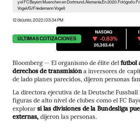
y el FC Bayern Muenchen en Dortmund, Alemania.En 2020. Fotógrafo: F
Vogel/G/Friedemann Vogel)
12 de junio, 2022 | 03:34 PM
NASDAQ
-0.83%
ÚLTIMAS
COTIZACIONES
26,363.44
Bloomberg — El organismo de élite del
fútbol
derechos de transmisión
a inversores de capi
de lado planes parecidos, dijeron personas fam
La directora ejecutiva de la Deutsche Fussball
figuras de alto nivel de clubes como el FC Bay
explorar
si las divisiones de la Bundesliga p
externas,
dijeron las personas.