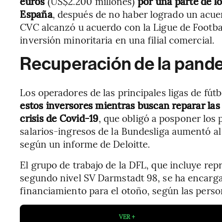
euros
(US$2.200 millones)
por una parte de lo
España
, después de no haber logrado un acuerd
CVC alcanzó u acuerdo con la Ligue de Footba
inversión minoritaria en una filial comercial.
Recuperación de la pand
Los operadores de las principales ligas de fút
estos inversores mientras buscan reparar las
crisis de Covid-19
, que obligó a posponer los p
salarios-ingresos de la Bundesliga aumentó al
según un informe de Deloitte.
El grupo de trabajo de la DFL, que incluye rep
segundo nivel SV Darmstadt 98, se ha encarga
financiamiento para el otoño, según las perso
VER +