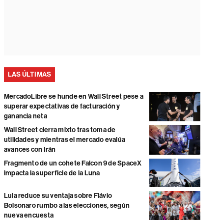
LAS ÚLTIMAS
MercadoLibre se hunde en Wall Street pese a
superar expectativas de facturación y
ganancia neta
Wall Street cierra mixto tras toma de
utilidades y mientras el mercado evalúa
avances con Irán
Fragmento de un cohete Falcon 9 de SpaceX
impacta la superficie de la Luna
Lula reduce su ventaja sobre Flávio
Bolsonaro rumbo a las elecciones, según
nueva encuesta