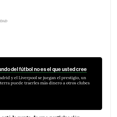
IDAD
undo del fútbol no es el que usted cree
adrid y el Liverpool se juegan el prestigio, un
terra puede traerles más dinero a otros clubes