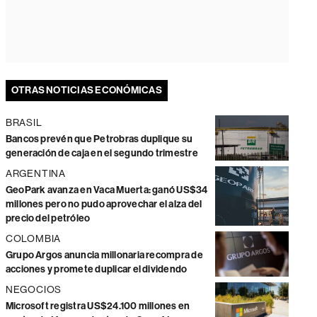
OTRAS NOTICIAS ECONÓMICAS
BRASIL
Bancos prevén que Petrobras duplique su
generación de caja en el segundo trimestre
ARGENTINA
GeoPark avanza en Vaca Muerta: ganó US$34
millones pero no pudo aprovechar el alza del
precio del petróleo
COLOMBIA
Grupo Argos anuncia millonaria recompra de
acciones y promete duplicar el dividendo
NEGOCIOS
Microsoft registra US$24.100 millones en