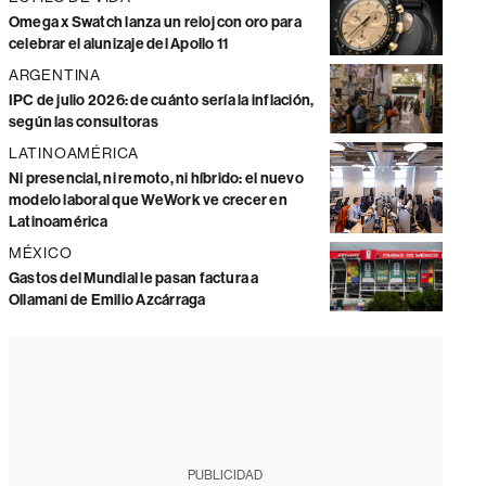
Omega x Swatch lanza un reloj con oro para
celebrar el alunizaje del Apollo 11
ARGENTINA
IPC de julio 2026: de cuánto sería la inflación,
según las consultoras
LATINOAMÉRICA
Ni presencial, ni remoto, ni híbrido: el nuevo
modelo laboral que WeWork ve crecer en
Latinoamérica
MÉXICO
Gastos del Mundial le pasan factura a
Ollamani de Emilio Azcárraga
PUBLICIDAD