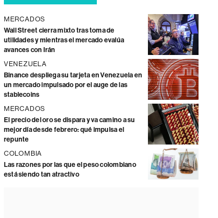
MERCADOS
Wall Street cierra mixto tras toma de
utilidades y mientras el mercado evalúa
avances con Irán
VENEZUELA
Binance despliega su tarjeta en Venezuela en
un mercado impulsado por el auge de las
stablecoins
MERCADOS
El precio del oro se dispara y va camino a su
mejor día desde febrero: qué impulsa el
repunte
COLOMBIA
Las razones por las que el peso colombiano
está siendo tan atractivo