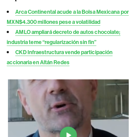
Arca Continental acude a la Bolsa Mexicana por
MXN$4.300 millones pese a volatilidad
AMLO ampliará decreto de autos chocolate;
industria teme “regularización sin fin”
CKD Infraestructura vende participación
accionaria en Altán Redes