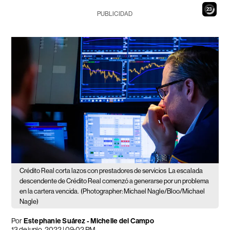
22
PUBLICIDAD
Crédito Real corta lazos con prestadores de servicios
La escalada
descendente de Crédito Real comenzó a generarse por un problema
en la cartera vencida.
(Photographer: Michael Nagle/Bloo/Michael
Nagle)
Por
Estephanie Suárez
-
Michelle del Campo
13 de junio, 2022 | 09:02 PM