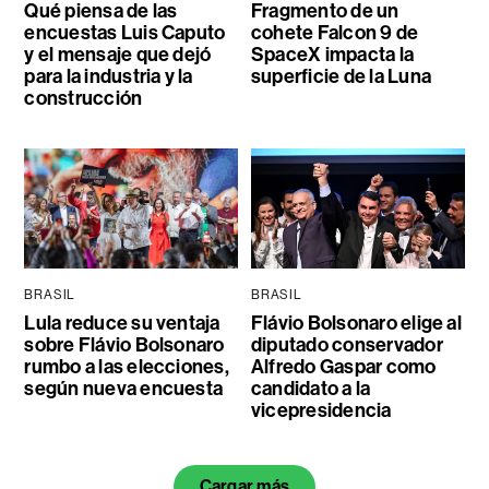
Qué piensa de las
Fragmento de un
encuestas Luis Caputo
cohete Falcon 9 de
y el mensaje que dejó
SpaceX impacta la
para la industria y la
superficie de la Luna
construcción
BRASIL
BRASIL
Lula reduce su ventaja
Flávio Bolsonaro elige al
sobre Flávio Bolsonaro
diputado conservador
rumbo a las elecciones,
Alfredo Gaspar como
según nueva encuesta
candidato a la
vicepresidencia
Cargar más