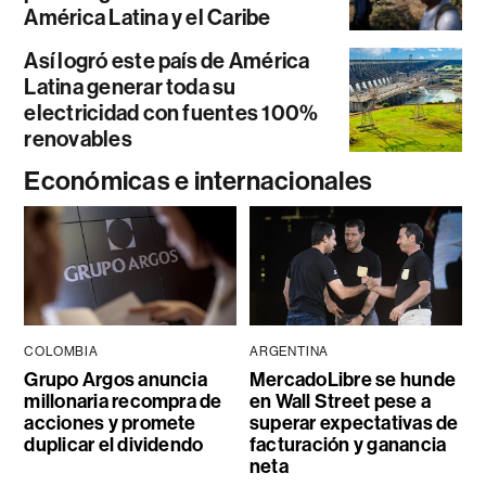
América Latina y el Caribe
Así logró este país de América
Latina generar toda su
electricidad con fuentes 100%
renovables
Económicas e internacionales
COLOMBIA
ARGENTINA
Grupo Argos anuncia
MercadoLibre se hunde
millonaria recompra de
en Wall Street pese a
acciones y promete
superar expectativas de
duplicar el dividendo
facturación y ganancia
neta