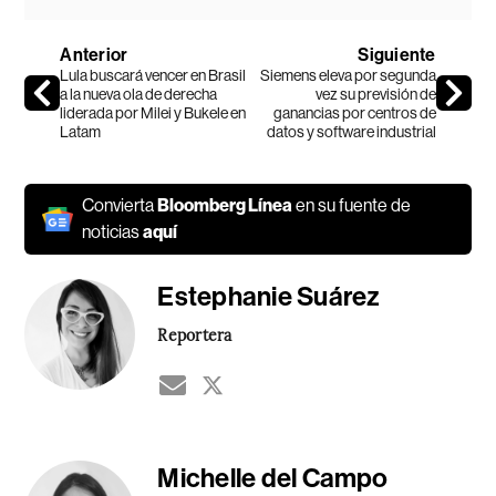
Anterior
Siguiente
Lula buscará vencer en Brasil
Siemens eleva por segunda
a la nueva ola de derecha
vez su previsión de
liderada por Milei y Bukele en
ganancias por centros de
Latam
datos y software industrial
Convierta
Bloomberg Línea
en su fuente de
noticias
aquí
Estephanie Suárez
Reportera
Michelle del Campo