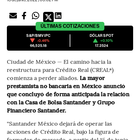
ÚLTIMAS
COTIZACIONES
S&P/BMV IPC
DÓLAR SPOT
-0.46%
+0.10%
66,525.18
17.2524
Ciudad de México — El camino hacia la
reestructura para Crédito Real (CREAL*)
comienza a perder aliados.
La mayor
prestamista no bancaria en México anunció
que concluyó de forma anticipada la relación
con la Casa de Bolsa Santander y Grupo
Financiero Santander.
“Santander México dejará de operar las
acciones de Crédito Real, bajo la figura de
formador de mercado, a partir del 15 de junio