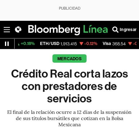
PUBLICIDAD
Ingresar
18%
ETH/USD
-0.12%
Visa
-0.28%
Mercad
1,913.415
368.54
MERCADOS
Crédito Real corta lazos
con prestadores de
servicios
El final de la relación ocurre a 12 días de la suspensión
de sus títulos bursátiles que cotizan en la Bolsa
Mexicana