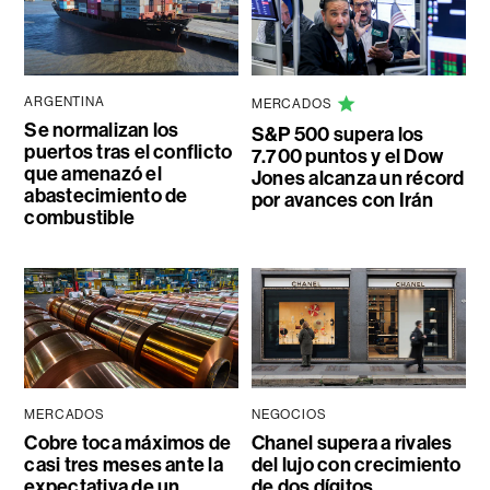
ARGENTINA
MERCADOS
Se normalizan los
S&P 500 supera los
puertos tras el conflicto
7.700 puntos y el Dow
que amenazó el
Jones alcanza un récord
abastecimiento de
por avances con Irán
combustible
MERCADOS
NEGOCIOS
Cobre toca máximos de
Chanel supera a rivales
casi tres meses ante la
del lujo con crecimiento
expectativa de un
de dos dígitos,