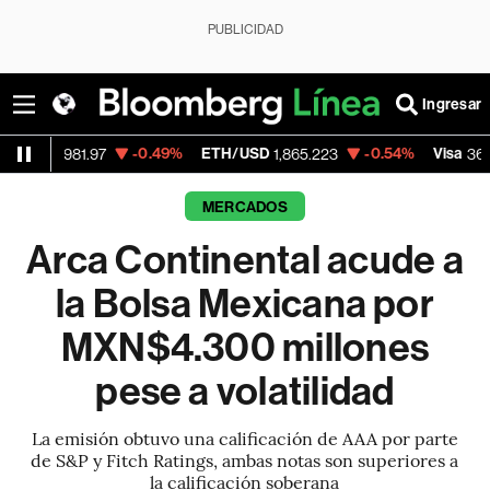
PUBLICIDAD
Ingresar
-0.49%
ETH/USD
-0.54%
Visa
+1.
1.97
1,865.223
369.59
MERCADOS
Arca Continental acude a
la Bolsa Mexicana por
MXN$4.300 millones
pese a volatilidad
La emisión obtuvo una calificación de AAA por parte
de S&P y Fitch Ratings, ambas notas son superiores a
la calificación soberana