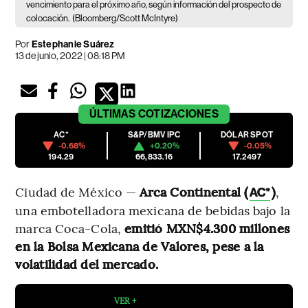
vencimiento para el próximo año, según información del prospecto de
colocación.
(Bloomberg/Scott McIntyre)
Por
Estephanie Suárez
13 de junio, 2022 | 08:18 PM
ÚLTIMAS
COTIZACIONES
AC*
S&P/BMV IPC
DÓLAR SPOT
-0.68%
+0.20%
-0.05%
194.29
66,833.16
17.2497
Ciudad de México —
Arca Continental (
)
,
AC*
una embotelladora mexicana de bebidas bajo la
marca Coca-Cola,
emitió MXN$4.300 millones
en la Bolsa Mexicana de Valores, pese a la
volatilidad del mercado.
VER +