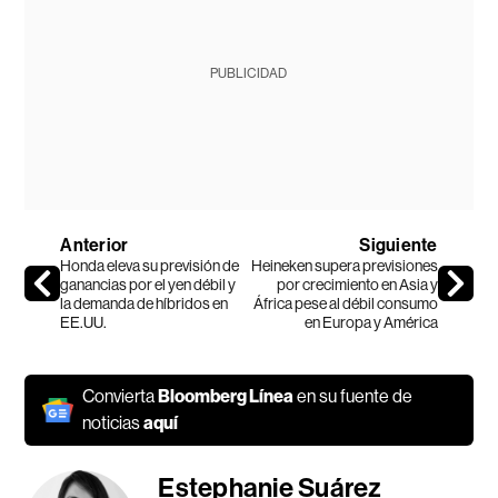
PUBLICIDAD
Anterior
Siguiente
Honda eleva su previsión de
Heineken supera previsiones
ganancias por el yen débil y
por crecimiento en Asia y
la demanda de híbridos en
África pese al débil consumo
EE.UU.
en Europa y América
Convierta
Bloomberg Línea
en su fuente de
noticias
aquí
Estephanie Suárez