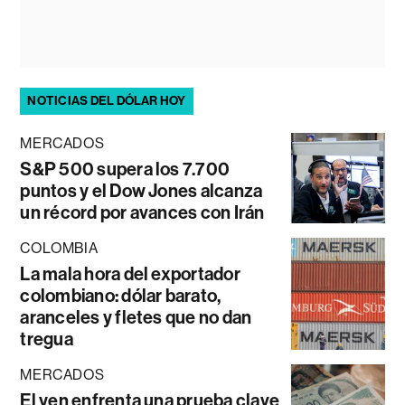
NOTICIAS DEL DÓLAR HOY
MERCADOS
S&P 500 supera los 7.700
puntos y el Dow Jones alcanza
un récord por avances con Irán
COLOMBIA
La mala hora del exportador
colombiano: dólar barato,
aranceles y fletes que no dan
tregua
MERCADOS
El yen enfrenta una prueba clave