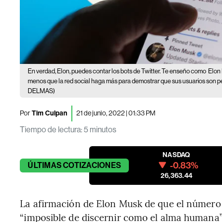
En verdad, Elon, puedes contar los bots de Twitter. Te enseño como
Elon
menos que la red social haga más para demostrar que sus usuarios son 
DELMAS)
Por
Tim Culpan
21 de junio, 2022 | 01:33 PM
Tiempo de lectura
:
5 minutos
NASDAQ
-0.83%
ÚLTIMAS
COTIZACIONES
26,363.44
La afirmación de Elon Musk de que el número 
“imposible de discernir como el alma humana”