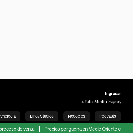
Ingresar
ecnología
Línea Studios
Negocios
Podcasts
 de venta
Precios por guerra en Medio Oriente compensaron ca
English