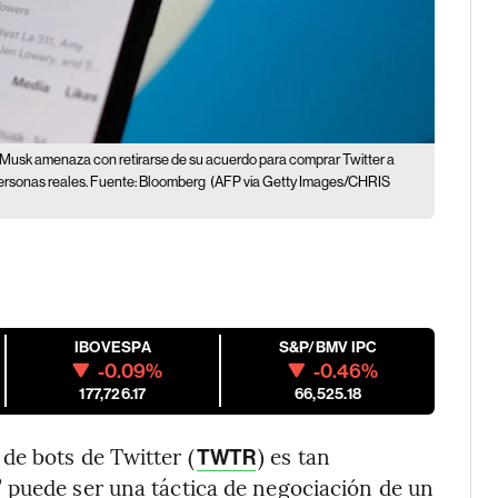
 Musk amenaza con retirarse de su acuerdo para comprar Twitter a
personas reales. Fuente: Bloomberg
(AFP via Getty Images/CHRIS
IBOVESPA
S&P/BMV IPC
-0.09%
-0.46%
177,726.17
66,525.18
de bots de Twitter (
) es tan
TWTR
 puede ser una táctica de negociación de un