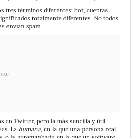
tres términos diferentes: bot, cuentas
significados totalmente diferentes. No todos
sas envían spam.
IDAD
 en Twitter, pero la más sencilla y útil
ses. La
humana
, en la que una persona real
a, o la
automatizada
, en la que un software