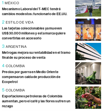
1
MÉXICO
Mecanismo Laboral del T-MEC tendrá
cambios modestos: funcionario de EE.UU.
2
ESTILO DE VIDA
Las tarjetas coleccionables ya mueven
US$30.000 millones y esta marca quiere
convertirlas en accesorio
3
ARGENTINA
Metrogas mejora su rentabilidad en el tramo
final de su proceso de venta
4
COLOMBIA
Precios por guerra en Medio Oriente
compensaron caída de producción de
Ecopetrol
5
COLOMBIA
Exportaciones petroleras de Colombia
aumentan, pero el café y las flores sufren un
rezago