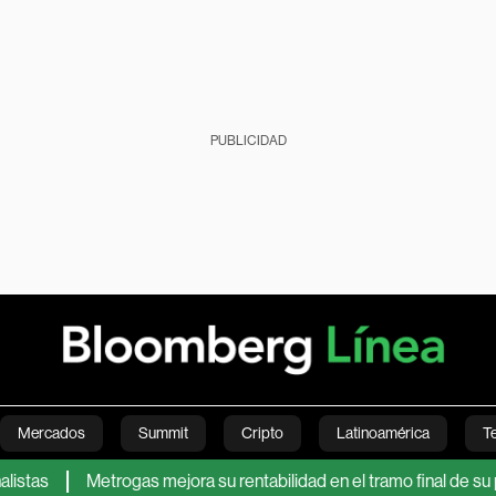
PUBLICIDAD
Mercados
Summit
Cripto
Latinoamérica
T
Metrogas mejora su rentabilidad en el tramo final de su proceso
Green
Economía
Estilo de vida
Mundo
Videos