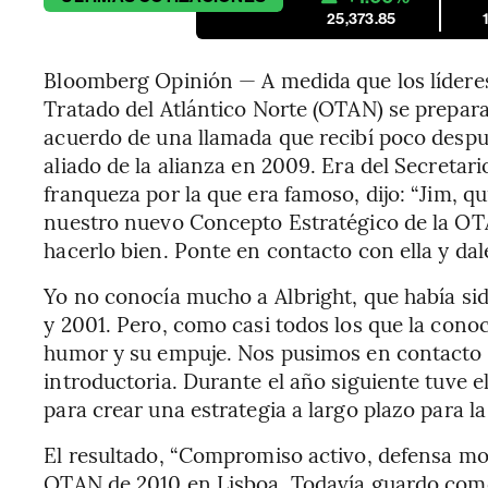
25,373.85
Bloomberg Opinión — A medida que los líderes
Tratado del Atlántico Norte (OTAN) se prepar
acuerdo de una llamada que recibí poco des
aliado de la alianza en 2009. Era del Secreta
franqueza por la que era famoso, dijo: “Jim, q
nuestro nuevo Concepto Estratégico de la O
hacerlo bien. Ponte en contacto con ella y dal
Yo no conocía mucho a Albright, que había si
y 2001. Pero, como casi todos los que la con
humor y su empuje. Nos pusimos en contacto
introductoria. Durante el año siguiente tuve e
para crear una estrategia a largo plazo para la 
El resultado, “Compromiso activo, defensa mo
OTAN de 2010 en Lisboa. Todavía guardo com