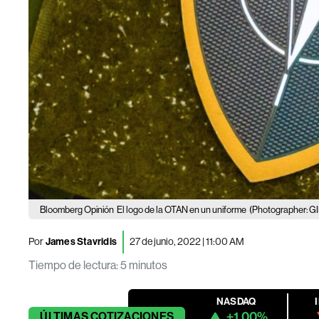
Bloomberg Opinión
El logo de la OTAN en un uniforme
(Photographer:
Por
James Stavridis
27 de junio, 2022 | 11:00 AM
Tiempo de lectura
:
5 minutos
NASDAQ
+1.00%
ÚLTIMAS
COTIZACIONES