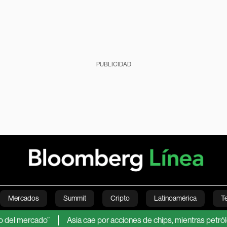
PUBLICIDAD
Mercados
Summit
Cripto
Latinoamérica
T
ado”
Asia cae por acciones de chips, mientras petróleo baja po
Green
Economía
Estilo de vida
Mundo
Videos