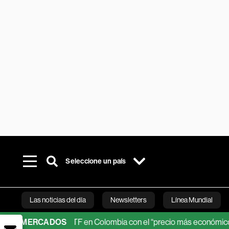
Seleccione un país
Las noticias del día
Newsletters
Línea Mundial
 su primer ETF en Colombia con el “precio más económico del merc
MERCADOS
Bloomberg 