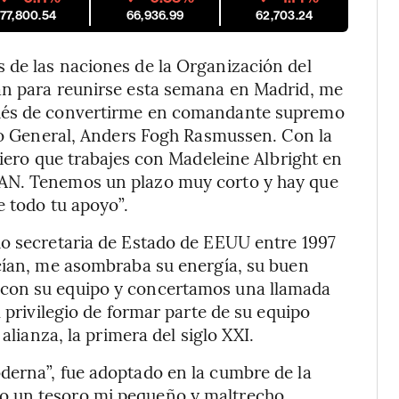
177,800.54
66,936.99
62,703.24
 de las naciones de la Organización del
an para reunirse esta semana en Madrid, me
pués de convertirme en comandante supremo
rio General, Anders Fogh Rasmussen. Con la
uiero que trabajes con Madeleine Albright en
TAN. Tenemos un plazo muy corto y hay que
e todo tu apoyo”.
do secretaria de Estado de EEUU entre 1997
ocían, me asombraba su energía, su buen
 con su equipo y concertamos una llamada
l privilegio de formar parte de su equipo
alianza, la primera del siglo XXI.
derna”, fue adoptado en la cumbre de la
o un tesoro mi pequeño y maltrecho