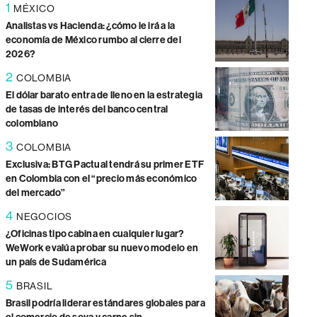
1
MÉXICO
Analistas vs Hacienda: ¿cómo le irá a la
economía de México rumbo al cierre del
2026?
2
COLOMBIA
El dólar barato entra de lleno en la estrategia
de tasas de interés del banco central
colombiano
3
COLOMBIA
Exclusiva: BTG Pactual tendrá su primer ETF
en Colombia con el “precio más económico
del mercado”
4
NEGOCIOS
¿Oficinas tipo cabina en cualquier lugar?
WeWork evalúa probar su nuevo modelo en
un país de Sudamérica
5
BRASIL
Brasil podría liderar estándares globales para