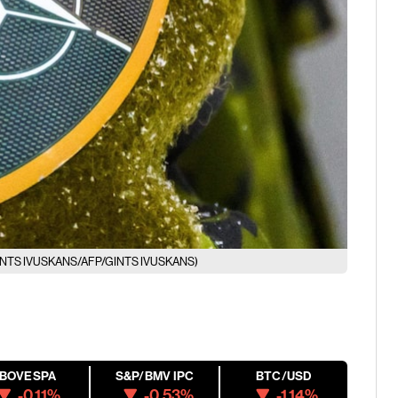
 GINTS IVUSKANS/AFP/GINTS IVUSKANS)
IBOVESPA
S&P/BMV IPC
BTC/USD
-0.11%
-0.53%
-1.14%