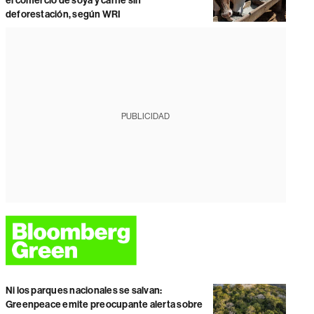
el comercio de soya y carne sin
deforestación, según WRI
PUBLICIDAD
Ni los parques nacionales se salvan:
Greenpeace emite preocupante alerta sobre