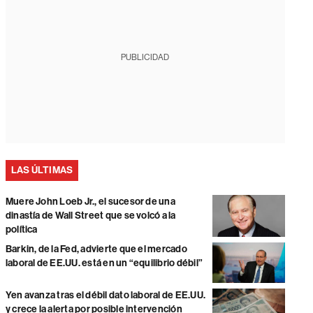
PUBLICIDAD
LAS ÚLTIMAS
Muere John Loeb Jr., el sucesor de una
dinastía de Wall Street que se volcó a la
política
Barkin, de la Fed, advierte que el mercado
laboral de EE.UU. está en un “equilibrio débil”
Yen avanza tras el débil dato laboral de EE.UU.
y crece la alerta por posible intervención