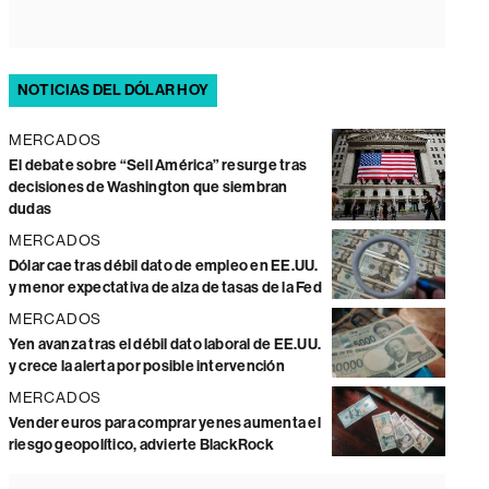
NOTICIAS DEL DÓLAR HOY
MERCADOS
El debate sobre “Sell América” resurge tras
decisiones de Washington que siembran
dudas
MERCADOS
Dólar cae tras débil dato de empleo en EE.UU.
y menor expectativa de alza de tasas de la Fed
MERCADOS
Yen avanza tras el débil dato laboral de EE.UU.
y crece la alerta por posible intervención
MERCADOS
Vender euros para comprar yenes aumenta el
riesgo geopolítico, advierte BlackRock