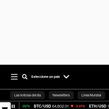
Seleccione un país
Las noticias del día
Newsletters
Línea Mundial
BTC/USD
64,802.01
ETH/USD
1,912.32
+0.02%
-0.21%
Bloomberg 