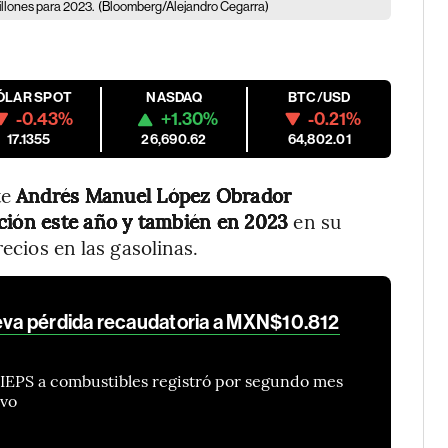
llones para 2023.
(Bloomberg/Alejandro Cegarra)
ÓLAR SPOT
NASDAQ
BTC/USD
-0.43%
+1.30%
-0.21%
17.1355
26,690.62
64,802.01
te
Andrés Manuel López Obrador
ación este año y también en 2023
en su
recios en las gasolinas.
leva pérdida recaudatoria a MXN$10.812
 IEPS a combustibles registró por segundo mes
ivo