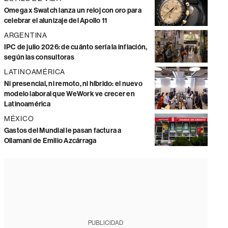
Omega x Swatch lanza un reloj con oro para
celebrar el alunizaje del Apollo 11
ARGENTINA
IPC de julio 2026: de cuánto sería la inflación,
según las consultoras
LATINOAMÉRICA
Ni presencial, ni remoto, ni híbrido: el nuevo
modelo laboral que WeWork ve crecer en
Latinoamérica
MÉXICO
Gastos del Mundial le pasan factura a
Ollamani de Emilio Azcárraga
PUBLICIDAD