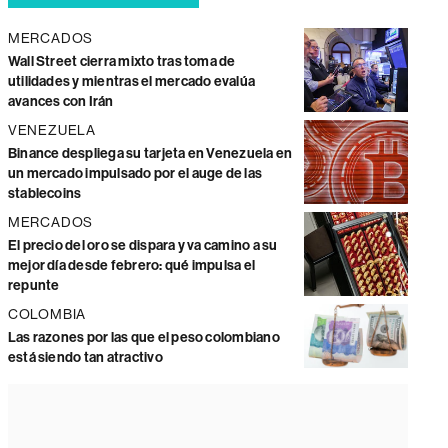
MERCADOS
Wall Street cierra mixto tras toma de
utilidades y mientras el mercado evalúa
avances con Irán
VENEZUELA
Binance despliega su tarjeta en Venezuela en
un mercado impulsado por el auge de las
stablecoins
MERCADOS
El precio del oro se dispara y va camino a su
mejor día desde febrero: qué impulsa el
repunte
COLOMBIA
Las razones por las que el peso colombiano
está siendo tan atractivo