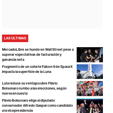
LAS ÚLTIMAS
MercadoLibre se hunde en Wall Street pese a
superar expectativas de facturación y
ganancia neta
Fragmento de un cohete Falcon 9 de SpaceX
impacta la superficie de la Luna
Lula reduce su ventaja sobre Flávio
Bolsonaro rumbo a las elecciones, según
nueva encuesta
Flávio Bolsonaro elige al diputado
conservador Alfredo Gaspar como candidato
a la vicepresidencia