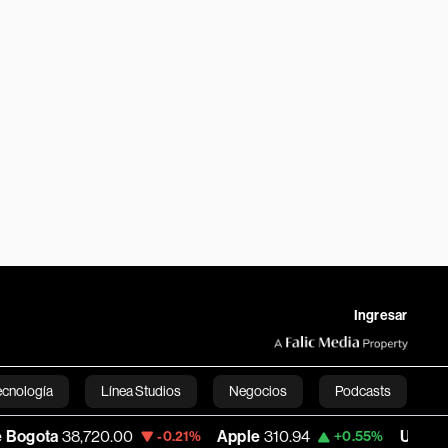
Ingresar
ecnología
Línea Studios
Negocios
Podcasts
8,720.00
Apple
310.94
USD COP
3,175.9
-0.21%
+0.55%
English