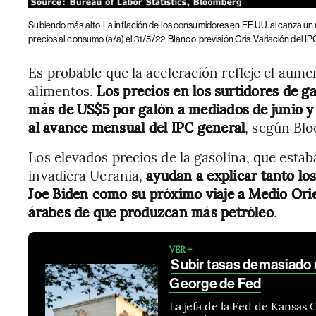
Subiendo más alto
La inflación de los consumidores en EE.UU. alcanza un
precios al consumo (a/a) el 31/5/22, Blanco: previsión Gris: Variación del IP
Es probable que la aceleración refleje el aumen
alimentos.
Los precios en los surtidores de 
más de US$5 por galón a mediados de junio y
al avance mensual del IPC general
, según Bl
Los elevados precios de la gasolina, que es
invadiera Ucrania,
ayudan a explicar tanto lo
Joe Biden como su próximo viaje a Medio Orie
árabes de que produzcan más petróleo
.
VER +
Subir tasas demasiado 
George de Fed
La jefa de la Fed de Kansas 