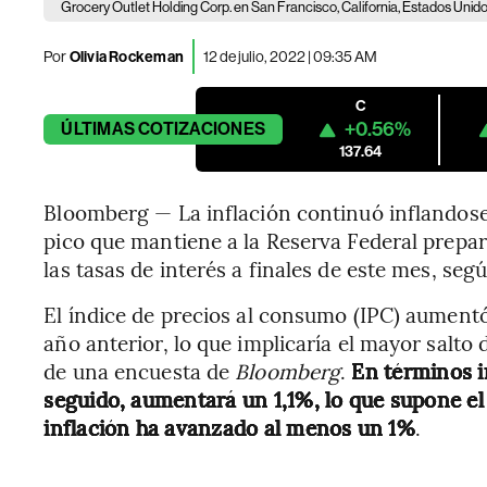
Grocery Outlet Holding Corp. en San Francisco, California, Estados Unidos
Por
Olivia Rockeman
12 de julio, 2022 | 09:35 AM
C
+0.56%
ÚLTIMAS
COTIZACIONES
137.64
Bloomberg — La inflación continuó inflandos
pico que mantiene a la Reserva Federal prepar
las tasas de interés a finales de este mes, se
El índice de precios al consumo (IPC) aumen
año anterior, lo que implicaría el mayor salto 
de una encuesta de
Bloomberg
.
En términos i
seguido, aumentará un 1,1%, lo que supone el 
inflación ha avanzado al menos un 1%
.