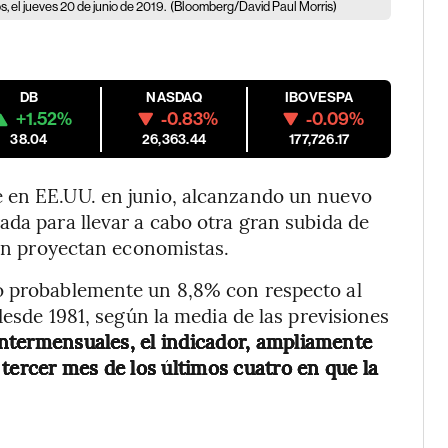
, el jueves 20 de junio de 2019.
(Bloomberg/David Paul Morris)
DB
NASDAQ
IBOVESPA
+1.52%
-0.83%
-0.09%
38.04
26,363.44
177,726.17
e en EE.UU. en junio, alcanzando un nuevo
ada para llevar a cabo otra gran subida de
gún proyectan economistas.
tó probablemente un 8,8% con respecto al
desde 1981, según la media de las previsiones
ntermensuales, el indicador, ampliamente
tercer mes de los últimos cuatro en que la