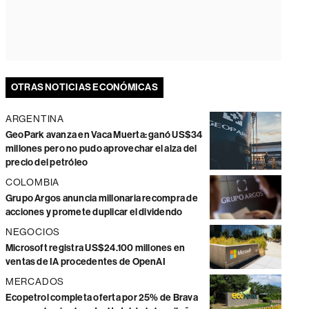
OTRAS NOTICIAS ECONÓMICAS
ARGENTINA
GeoPark avanza en Vaca Muerta: ganó US$34
millones pero no pudo aprovechar el alza del
precio del petróleo
COLOMBIA
Grupo Argos anuncia millonaria recompra de
acciones y promete duplicar el dividendo
NEGOCIOS
Microsoft registra US$24.100 millones en
ventas de IA procedentes de OpenAI
MERCADOS
Ecopetrol completa oferta por 25% de Brava