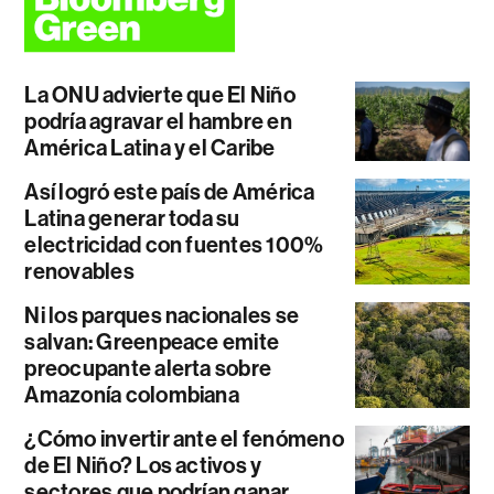
La ONU advierte que El Niño
podría agravar el hambre en
América Latina y el Caribe
Así logró este país de América
Latina generar toda su
electricidad con fuentes 100%
renovables
Ni los parques nacionales se
salvan: Greenpeace emite
preocupante alerta sobre
Amazonía colombiana
¿Cómo invertir ante el fenómeno
de El Niño? Los activos y
sectores que podrían ganar