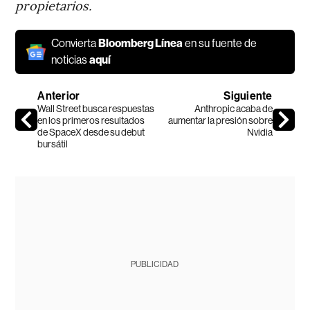
propietarios.
Convierta
Bloomberg Línea
en su fuente de
noticias
aquí
Anterior
Siguiente
Wall Street busca respuestas
Anthropic acaba de
en los primeros resultados
aumentar la presión sobre
de SpaceX desde su debut
Nvidia
bursátil
PUBLICIDAD