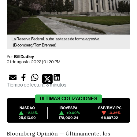
La Reserva Federal.
sube las tasas de forma agresiva.
(Bloomberg/Tom Brenner)
Por
Bill Dudley
01 de agosto, 2022 | 01:20 PM
Tiempo de lectura
:
3 minutos
ÚLTIMAS
COTIZACIONES
NASDAQ
IBOVESPA
S&P/BMV IPC
+2.13%
+0.00%
-0.36%
25,913.90
178,000.24
66,697.22
Bloomberg Opinión — Últimamente, los