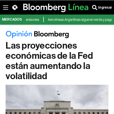
Ingresar
MERCADOS
eleve las tensiones
Aerolíneas Argentinas sigue en verde y pagará el imp
Las proyecciones
económicas de la Fed
están aumentando la
volatilidad