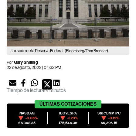
La sede de la Reserva Federal
(Bloomberg/Tom Brenner)
Por
Gary Shilling
22 de agosto, 2022 | 04:32 PM
Tiempo de lectura
:
4 minutos
ÚLTIMAS
COTIZACIONES
NASDAQ
IBOVESPA
S&P/BMV IPC
-0.06%
-1.23%
-0.19%
26,348.35
175,546.36
66,396.15