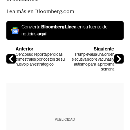
Lea más en Bloomberg.com
Convierta
Bloomberg Línea
en su fuente de
noticias
aquí
Anterior
Siguiente
Cencosud reporta pérdidas
Trump evalúa una orden
trimestrales por costos de su
ejecutiva sobre vacunas y
nuevo plan estratégico
autismo para la próxima
semana
PUBLICIDAD