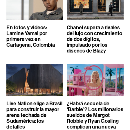
En fotos y videos:
Chanel supera a rivales
Lamine Yamal por
del lujo con crecimiento
primera vez en
de dos dígitos,
Cartagena, Colombia
impulsado por los
diseños de Blazy
Live Nation elige a Brasil
¿Habrá secuela de
para construir la mayor
‘Barbie’? Los millonarios
arena techada de
sueldos de Margot
Sudamérica: los
Robbie y Ryan Gosling
detalles
complican una nueva