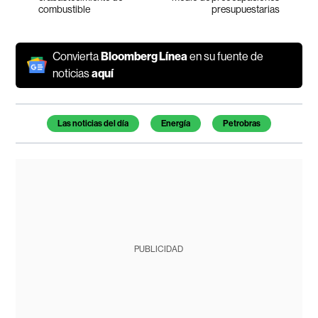
combustible
presupuestarias
Convierta
Bloomberg Línea
en su fuente de
noticias
aquí
Temas de este artículo
Las noticias del día
Energía
Petrobras
PUBLICIDAD