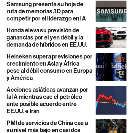
Samsung presenta su hoja de
ruta de memorias 3D para
competir por el liderazgo en IA
Honda eleva su previsión de
ganancias por el yen débil y la
demanda de híbridos en EE.UU.
Heineken supera previsiones por
crecimiento en Asia y África
pese al débil consumo en Europa
y América
Acciones asiáticas avanzan por
la IA mientras cae el petróleo
ante posible acuerdo entre
EE.UU. e Irán
PMI de servicios de China cae a
su nivel más bajo en casi dos