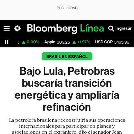
PUBLICIDAD
Ingresar
0.00%
Apple
+1.97%
USD COP
-1.14%
Te
309.25
3,195.99
BRASIL EN ESPAÑOL
Bajo Lula, Petrobras
buscaría transición
energética y ampliaría
refinación
La petrolera brasileña reconstruiría sus operaciones
internacionales para participar en planes y
asociaciones en el extranjero, dijo el senador Jean