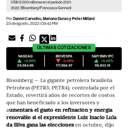
US$12.000 millones en el período 2021-
2022
(Bloomberg/Francesca Gennari)
Por
Daniel Carvalho, Mariana Durao y Peter Millard
23 de agosto, 2022 | 09:42 PM
ÚLTIMAS
COTIZACIONES
NASDAQ
IBOVESPA
S&P/BMV IPC
+2.59%
-0.06%
+0.20%
26,584.99
177,894.97
66,833.16
Bloomberg — La gigante petrolera brasileña
Petrobras (PETR3; PETR4), controlada por el
Estado, revertirá años de recortes de costos
que han beneficiado a los inversores y
a
umentará el gasto en refinación y energía
renovable si el expresidente Luiz Inacio Lula
da Silva gana las elecciones
en octubre, dijo