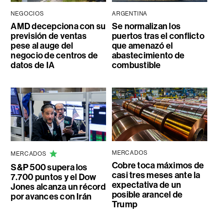
NEGOCIOS
ARGENTINA
AMD decepciona con su
Se normalizan los
previsión de ventas
puertos tras el conflicto
pese al auge del
que amenazó el
negocio de centros de
abastecimiento de
datos de IA
combustible
MERCADOS
MERCADOS
Cobre toca máximos de
S&P 500 supera los
casi tres meses ante la
7.700 puntos y el Dow
expectativa de un
Jones alcanza un récord
posible arancel de
por avances con Irán
Trump