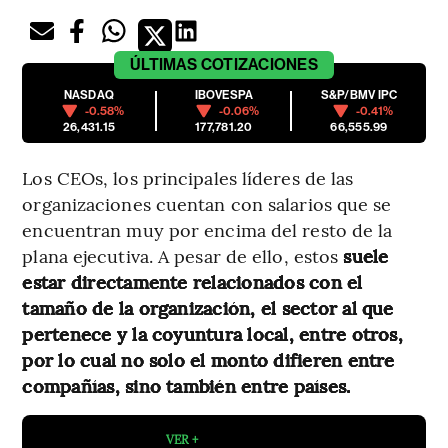
ÚLTIMAS
COTIZACIONES
NASDAQ
IBOVESPA
S&P/BMV IPC
-0.58%
-0.06%
-0.41%
26,431.15
177,781.20
66,555.99
Los CEOs, los principales líderes de las
organizaciones cuentan con salarios que se
encuentran muy por encima del resto de la
plana ejecutiva. A pesar de ello, estos
suele
estar directamente relacionados con el
tamaño de la organización, el sector al que
pertenece y la coyuntura local, entre otros,
por lo cual no solo el monto difieren entre
compañías, sino también entre países.
VER +