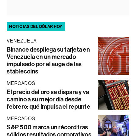
NOTICIAS DEL DÓLAR HOY
VENEZUELA
Binance despliega su tarjeta en
Venezuela en un mercado
impulsado por el auge de las
stablecoins
MERCADOS
El precio del oro se dispara y va
camino a su mejor día desde
febrero: qué impulsa el repunte
MERCADOS
S&P 500 marca un récord tras
sólidos resultados corporativos