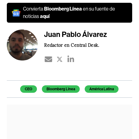
Convierta
Bloomberg Línea
en su fuente de
noticias
aquí
Juan Pablo Álvarez
Redactor en Central Desk.
Temas de este artículo
CEO
Bloomberg Línea
América Latina