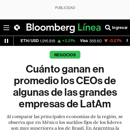
PUBLICIDAD
Ingresar
H/USD
+2.21%
Visa
-0.27%
MercadoLibre
1,916.818
368.60
1
NEGOCIOS
Cuánto ganan en
promedio los CEOs de
algunas de las grandes
empresas de LatAm
Al comparar las principales economías de la región, se
observa que en México los sueldos fijos de los líderes
son muy superiores a los de Brasil. En Argentina la